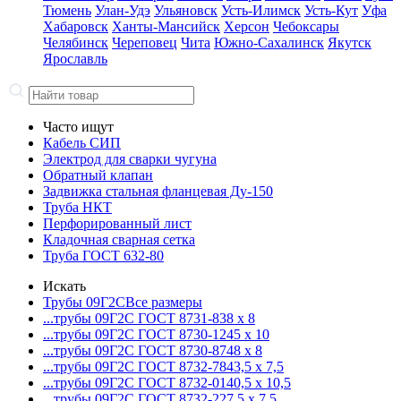
Тюмень
Улан-Удэ
Ульяновск
Усть-Илимск
Усть-Кут
Уфа
Хабаровск
Ханты-Мансийск
Херсон
Чебоксары
Челябинск
Череповец
Чита
Южно-Сахалинск
Якутск
Ярославль
Часто ищут
Кабель СИП
Электрод для сварки чугуна
Обратный клапан
Задвижка стальная фланцевая Ду-150
Труба НКТ
Перфорированный лист
Кладочная сварная сетка
Труба ГОСТ 632-80
Искать
Трубы 09Г2С
Все размеры
...трубы 09Г2С ГОСТ 8731-8
38 x 8
...трубы 09Г2С ГОСТ 8730-12
45 x 10
...трубы 09Г2С ГОСТ 8730-87
48 x 8
...трубы 09Г2С ГОСТ 8732-78
43,5 x 7,5
...трубы 09Г2С ГОСТ 8732-01
40,5 x 10,5
...трубы 09Г2С ГОСТ 8732-22
7,5 x 7,5