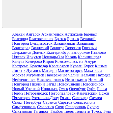
Абакан
Ангарск
Архангельск
Астрахань
Барнаул
Белгород
Благовещенск
Братск
Брянск
Великий
Новгород
Владивосток
Владикавказ
Владимир
Волгоград
Волжский
Вологда
Воронеж
Грозный
Дзержинск
Донецк
Екатеринбург
Запорожье
Иваново
Ижевск
Иркутск
Йошкар-Ола
Казань
Калининград
Калуга
Кемерово
Киров
Комсомольск-на-Амуре
Кострома
Краснодар
Красноярск
Курган
Курск
Кызыл
Липецк
Луганск
Магадан
Магнитогорск
Махачкала
Москва
Мурманск
Набережные Челны
Нальчик
Находка
Нефтеюганск
Нижневартовск
Нижнекамск
Нижний
Новгород
Нижний Тагил
Новокузнецк
Новосибирск
Новый Уренгой
Норильск
Омск
Оренбург
Орёл
Пенза
Пермь
Петрозаводск
Петропавловск-Камчатский
Псков
Пятигорск
Ростов-на-Дону
Рязань
Салехард
Самара
Санкт-Петербург
Саранск
Саратов
Севастополь
Симферополь
Смоленск
Сочи
Ставрополь
Сургут
Сыктывкар
Таганрог
Тамбов
Тверь
Тольятти
Томск
Тула