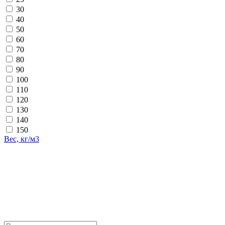
30
40
50
60
70
80
90
100
110
120
130
140
150
Вес, кг/м3