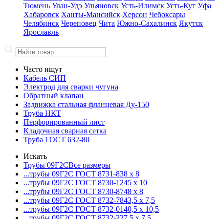
Тюмень
Улан-Удэ
Ульяновск
Усть-Илимск
Усть-Кут
Уфа
Хабаровск
Ханты-Мансийск
Херсон
Чебоксары
Челябинск
Череповец
Чита
Южно-Сахалинск
Якутск
Ярославль
Часто ищут
Кабель СИП
Электрод для сварки чугуна
Обратный клапан
Задвижка стальная фланцевая Ду-150
Труба НКТ
Перфорированный лист
Кладочная сварная сетка
Труба ГОСТ 632-80
Искать
Трубы 09Г2С
Все размеры
...трубы 09Г2С ГОСТ 8731-8
38 x 8
...трубы 09Г2С ГОСТ 8730-12
45 x 10
...трубы 09Г2С ГОСТ 8730-87
48 x 8
...трубы 09Г2С ГОСТ 8732-78
43,5 x 7,5
...трубы 09Г2С ГОСТ 8732-01
40,5 x 10,5
...трубы 09Г2С ГОСТ 8732-22
7,5 x 7,5