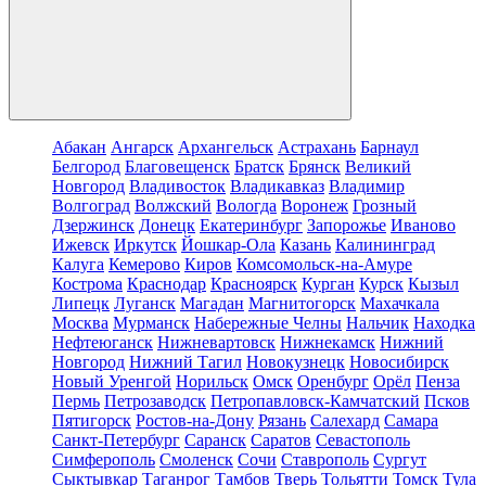
Абакан
Ангарск
Архангельск
Астрахань
Барнаул
Белгород
Благовещенск
Братск
Брянск
Великий
Новгород
Владивосток
Владикавказ
Владимир
Волгоград
Волжский
Вологда
Воронеж
Грозный
Дзержинск
Донецк
Екатеринбург
Запорожье
Иваново
Ижевск
Иркутск
Йошкар-Ола
Казань
Калининград
Калуга
Кемерово
Киров
Комсомольск-на-Амуре
Кострома
Краснодар
Красноярск
Курган
Курск
Кызыл
Липецк
Луганск
Магадан
Магнитогорск
Махачкала
Москва
Мурманск
Набережные Челны
Нальчик
Находка
Нефтеюганск
Нижневартовск
Нижнекамск
Нижний
Новгород
Нижний Тагил
Новокузнецк
Новосибирск
Новый Уренгой
Норильск
Омск
Оренбург
Орёл
Пенза
Пермь
Петрозаводск
Петропавловск-Камчатский
Псков
Пятигорск
Ростов-на-Дону
Рязань
Салехард
Самара
Санкт-Петербург
Саранск
Саратов
Севастополь
Симферополь
Смоленск
Сочи
Ставрополь
Сургут
Сыктывкар
Таганрог
Тамбов
Тверь
Тольятти
Томск
Тула