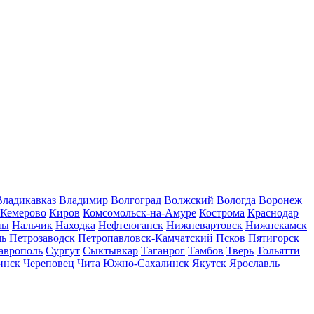
Владикавказ
Владимир
Волгоград
Волжский
Вологда
Воронеж
Кемерово
Киров
Комсомольск-на-Амуре
Кострома
Краснодар
ны
Нальчик
Находка
Нефтеюганск
Нижневартовск
Нижнекамск
мь
Петрозаводск
Петропавловск-Камчатский
Псков
Пятигорск
аврополь
Сургут
Сыктывкар
Таганрог
Тамбов
Тверь
Тольятти
инск
Череповец
Чита
Южно-Сахалинск
Якутск
Ярославль