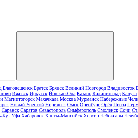
д
Благовещенск
Братск
Брянск
Великий Новгород
Владивосток
аново
Ижевск
Иркутск
Йошкар-Ола
Казань
Калининград
Калуга
ан
Магнитогорск
Махачкала
Москва
Мурманск
Набережные Чел
ирск
Новый Уренгой
Норильск
Омск
Оренбург
Орёл
Пенза
Пер
г
Саранск
Саратов
Севастополь
Симферополь
Смоленск
Сочи
Ст
ь-Кут
Уфа
Хабаровск
Ханты-Мансийск
Херсон
Чебоксары
Челяб