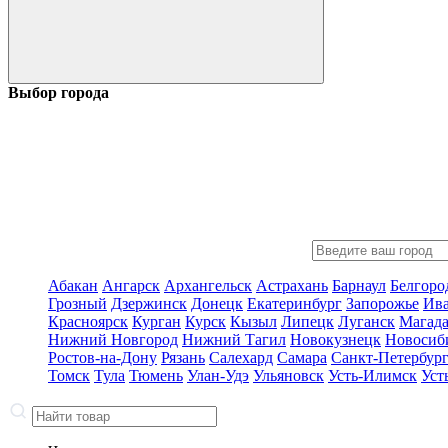
Выбор города
Абакан
Ангарск
Архангельск
Астрахань
Барнаул
Белгоро
Грозный
Дзержинск
Донецк
Екатеринбург
Запорожье
Ив
Красноярск
Курган
Курск
Кызыл
Липецк
Луганск
Магад
Нижний Новгород
Нижний Тагил
Новокузнецк
Новосиб
Ростов-на-Дону
Рязань
Салехард
Самара
Санкт-Петербур
Томск
Тула
Тюмень
Улан-Удэ
Ульяновск
Усть-Илимск
Уст