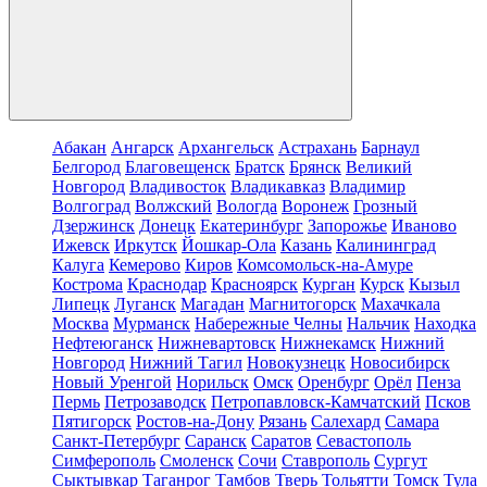
Абакан
Ангарск
Архангельск
Астрахань
Барнаул
Белгород
Благовещенск
Братск
Брянск
Великий
Новгород
Владивосток
Владикавказ
Владимир
Волгоград
Волжский
Вологда
Воронеж
Грозный
Дзержинск
Донецк
Екатеринбург
Запорожье
Иваново
Ижевск
Иркутск
Йошкар-Ола
Казань
Калининград
Калуга
Кемерово
Киров
Комсомольск-на-Амуре
Кострома
Краснодар
Красноярск
Курган
Курск
Кызыл
Липецк
Луганск
Магадан
Магнитогорск
Махачкала
Москва
Мурманск
Набережные Челны
Нальчик
Находка
Нефтеюганск
Нижневартовск
Нижнекамск
Нижний
Новгород
Нижний Тагил
Новокузнецк
Новосибирск
Новый Уренгой
Норильск
Омск
Оренбург
Орёл
Пенза
Пермь
Петрозаводск
Петропавловск-Камчатский
Псков
Пятигорск
Ростов-на-Дону
Рязань
Салехард
Самара
Санкт-Петербург
Саранск
Саратов
Севастополь
Симферополь
Смоленск
Сочи
Ставрополь
Сургут
Сыктывкар
Таганрог
Тамбов
Тверь
Тольятти
Томск
Тула