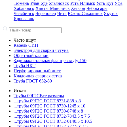
Тюмень
Улан-Удэ
Ульяновск
Усть-Илимск
Усть-Кут
Уфа
Хабаровск
Ханты-Мансийск
Херсон
Чебоксары
Челябинск
Череповец
Чита
Южно-Сахалинск
Якутск
Ярославль
Часто ищут
Кабель СИП
Электрод для сварки чугуна
Обратный клапан
Задвижка стальная фланцевая Ду-150
Труба НКТ
Перфорированный лист
Кладочная сварная сетка
Труба ГОСТ 632-80
Искать
Трубы 09Г2С
Все размеры
...трубы 09Г2С ГОСТ 8731-8
38 x 8
...трубы 09Г2С ГОСТ 8730-12
45 x 10
...трубы 09Г2С ГОСТ 8730-87
48 x 8
...трубы 09Г2С ГОСТ 8732-78
43,5 x 7,5
...трубы 09Г2С ГОСТ 8732-01
40,5 x 10,5
...трубы 09Г2С ГОСТ 8732-22
7,5 x 7,5