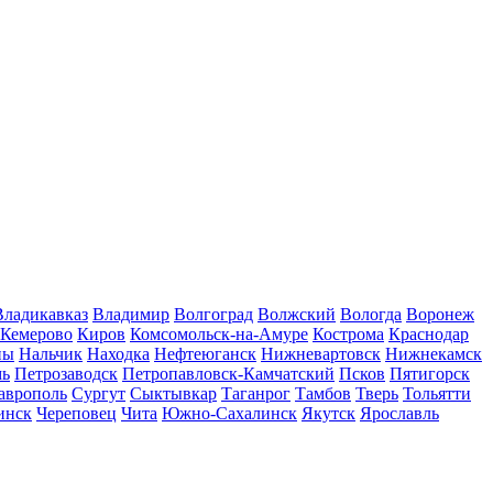
Владикавказ
Владимир
Волгоград
Волжский
Вологда
Воронеж
Кемерово
Киров
Комсомольск-на-Амуре
Кострома
Краснодар
ны
Нальчик
Находка
Нефтеюганск
Нижневартовск
Нижнекамск
мь
Петрозаводск
Петропавловск-Камчатский
Псков
Пятигорск
аврополь
Сургут
Сыктывкар
Таганрог
Тамбов
Тверь
Тольятти
инск
Череповец
Чита
Южно-Сахалинск
Якутск
Ярославль