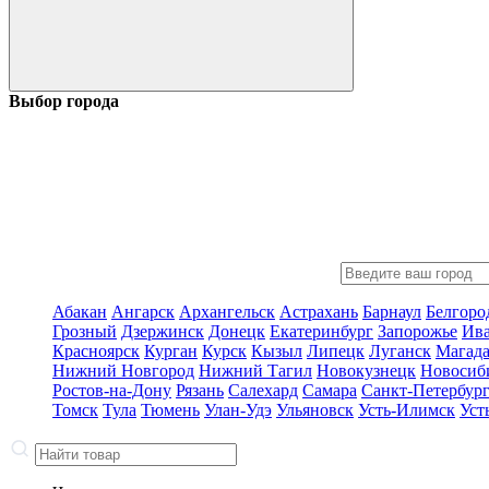
Выбор города
Абакан
Ангарск
Архангельск
Астрахань
Барнаул
Белгоро
Грозный
Дзержинск
Донецк
Екатеринбург
Запорожье
Ив
Красноярск
Курган
Курск
Кызыл
Липецк
Луганск
Магад
Нижний Новгород
Нижний Тагил
Новокузнецк
Новосиб
Ростов-на-Дону
Рязань
Салехард
Самара
Санкт-Петербур
Томск
Тула
Тюмень
Улан-Удэ
Ульяновск
Усть-Илимск
Уст