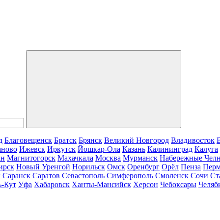
д
Благовещенск
Братск
Брянск
Великий Новгород
Владивосток
аново
Ижевск
Иркутск
Йошкар-Ола
Казань
Калининград
Калуга
ан
Магнитогорск
Махачкала
Москва
Мурманск
Набережные Чел
ирск
Новый Уренгой
Норильск
Омск
Оренбург
Орёл
Пенза
Пер
г
Саранск
Саратов
Севастополь
Симферополь
Смоленск
Сочи
Ст
ь-Кут
Уфа
Хабаровск
Ханты-Мансийск
Херсон
Чебоксары
Челяб