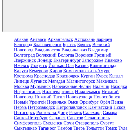
Абакан
Ангарск
Архангельск
Астрахань
Барнаул
Белгород
Благовещенск
Братск
Брянск
Великий
Новгород
Владивосток
Владикавказ
Владимир
Волгоград
Волжский
Вологда
Воронеж
Грозный
Дзержинск
Донецк
Екатеринбург
Запорожье
Иваново
Ижевск
Иркутск
Йошкар-Ола
Казань
Калининград
Калуга
Кемерово
Киров
Комсомольск-на-Амуре
Кострома
Краснодар
Красноярск
Курган
Курск
Кызыл
Липецк
Луганск
Магадан
Магнитогорск
Махачкала
Москва
Мурманск
Набережные Челны
Нальчик
Находка
Нефтеюганск
Нижневартовск
Нижнекамск
Нижний
Новгород
Нижний Тагил
Новокузнецк
Новосибирск
Новый Уренгой
Норильск
Омск
Оренбург
Орёл
Пенза
Пермь
Петрозаводск
Петропавловск-Камчатский
Псков
Пятигорск
Ростов-на-Дону
Рязань
Салехард
Самара
Санкт-Петербург
Саранск
Саратов
Севастополь
Симферополь
Смоленск
Сочи
Ставрополь
Сургут
Сыктывкар
Таганрог
Тамбов
Тверь
Тольятти
Томск
Тула