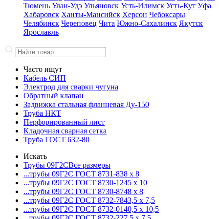
Тюмень
Улан-Удэ
Ульяновск
Усть-Илимск
Усть-Кут
Уфа
Хабаровск
Ханты-Мансийск
Херсон
Чебоксары
Челябинск
Череповец
Чита
Южно-Сахалинск
Якутск
Ярославль
Часто ищут
Кабель СИП
Электрод для сварки чугуна
Обратный клапан
Задвижка стальная фланцевая Ду-150
Труба НКТ
Перфорированный лист
Кладочная сварная сетка
Труба ГОСТ 632-80
Искать
Трубы 09Г2С
Все размеры
...трубы 09Г2С ГОСТ 8731-8
38 x 8
...трубы 09Г2С ГОСТ 8730-12
45 x 10
...трубы 09Г2С ГОСТ 8730-87
48 x 8
...трубы 09Г2С ГОСТ 8732-78
43,5 x 7,5
...трубы 09Г2С ГОСТ 8732-01
40,5 x 10,5
...трубы 09Г2С ГОСТ 8732-22
7,5 x 7,5