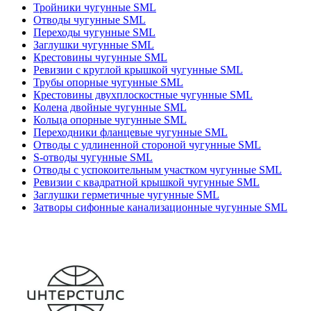
Тройники чугунные SML
Отводы чугунные SML
Переходы чугунные SML
Заглушки чугунные SML
Крестовины чугунные SML
Ревизии с круглой крышкой чугунные SML
Трубы опорные чугунные SML
Крестовины двухплоскостные чугунные SML
Колена двойные чугунные SML
Кольца опорные чугунные SML
Переходники фланцевые чугунные SML
Отводы с удлиненной стороной чугунные SML
S-отводы чугунные SML
Отводы с успокоительным участком чугунные SML
Ревизии с квадратной крышкой чугунные SML
Заглушки герметичные чугунные SML
Затворы сифонные канализационные чугунные SML