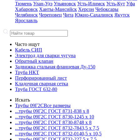
Тюмень
Улан-Удэ
Ульяновск
Усть-Илимск
Усть-Кут
Уфа
Хабаровск
Ханты-Мансийск
Херсон
Чебоксары
Челябинск
Череповец
Чита
Южно-Сахалинск
Якутск
Ярославль
Часто ищут
Кабель СИП
Электрод для сварки чугуна
Обратный клапан
Задвижка стальная фланцевая Ду-150
Труба НКТ
Перфорированный лист
Кладочная сварная сетка
Труба ГОСТ 632-80
Искать
Трубы 09Г2С
Все размеры
...трубы 09Г2С ГОСТ 8731-8
38 x 8
...трубы 09Г2С ГОСТ 8730-12
45 x 10
...трубы 09Г2С ГОСТ 8730-87
48 x 8
...трубы 09Г2С ГОСТ 8732-78
43,5 x 7,5
...трубы 09Г2С ГОСТ 8732-01
40,5 x 10,5
...трубы 09Г2С ГОСТ 8732-22
7,5 x 7,5