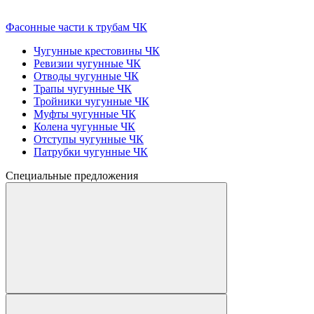
Фасонные части к трубам ЧК
Чугунные крестовины ЧК
Ревизии чугунные ЧК
Отводы чугунные ЧК
Трапы чугунные ЧК
Тройники чугунные ЧК
Муфты чугунные ЧК
Колена чугунные ЧК
Отступы чугунные ЧК
Патрубки чугунные ЧК
Специальные предложения