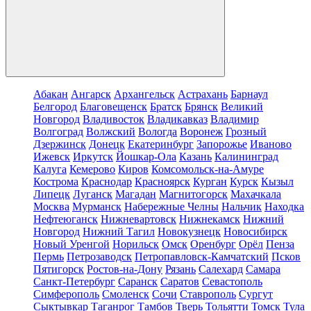
Абакан
Ангарск
Архангельск
Астрахань
Барнаул
Белгород
Благовещенск
Братск
Брянск
Великий
Новгород
Владивосток
Владикавказ
Владимир
Волгоград
Волжский
Вологда
Воронеж
Грозный
Дзержинск
Донецк
Екатеринбург
Запорожье
Иваново
Ижевск
Иркутск
Йошкар-Ола
Казань
Калининград
Калуга
Кемерово
Киров
Комсомольск-на-Амуре
Кострома
Краснодар
Красноярск
Курган
Курск
Кызыл
Липецк
Луганск
Магадан
Магнитогорск
Махачкала
Москва
Мурманск
Набережные Челны
Нальчик
Находка
Нефтеюганск
Нижневартовск
Нижнекамск
Нижний
Новгород
Нижний Тагил
Новокузнецк
Новосибирск
Новый Уренгой
Норильск
Омск
Оренбург
Орёл
Пенза
Пермь
Петрозаводск
Петропавловск-Камчатский
Псков
Пятигорск
Ростов-на-Дону
Рязань
Салехард
Самара
Санкт-Петербург
Саранск
Саратов
Севастополь
Симферополь
Смоленск
Сочи
Ставрополь
Сургут
Сыктывкар
Таганрог
Тамбов
Тверь
Тольятти
Томск
Тула