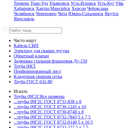
Тюмень
Улан-Удэ
Ульяновск
Усть-Илимск
Усть-Кут
Уфа
Хабаровск
Ханты-Мансийск
Херсон
Чебоксары
Челябинск
Череповец
Чита
Южно-Сахалинск
Якутск
Ярославль
Часто ищут
Кабель СИП
Электрод для сварки чугуна
Обратный клапан
Задвижка стальная фланцевая Ду-150
Труба НКТ
Перфорированный лист
Кладочная сварная сетка
Труба ГОСТ 632-80
Искать
Трубы 09Г2С
Все размеры
...трубы 09Г2С ГОСТ 8731-8
38 x 8
...трубы 09Г2С ГОСТ 8730-12
45 x 10
...трубы 09Г2С ГОСТ 8730-87
48 x 8
...трубы 09Г2С ГОСТ 8732-78
43,5 x 7,5
...трубы 09Г2С ГОСТ 8732-01
40,5 x 10,5
...трубы 09Г2С ГОСТ 8732-22
7,5 x 7,5