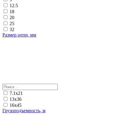
12.5
18
20
25
32
Размер цепи, мм
7.1х21
13х36
16х45
Грузоподъемность, м