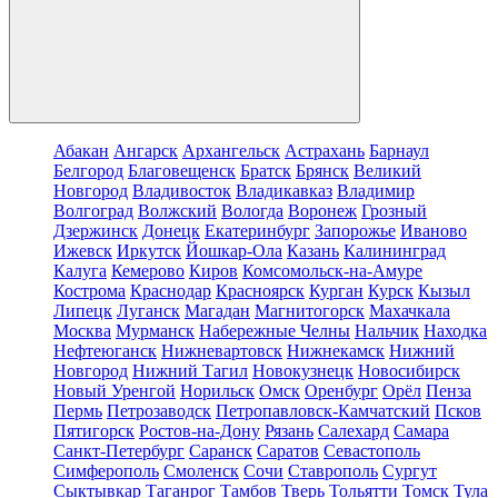
Абакан
Ангарск
Архангельск
Астрахань
Барнаул
Белгород
Благовещенск
Братск
Брянск
Великий
Новгород
Владивосток
Владикавказ
Владимир
Волгоград
Волжский
Вологда
Воронеж
Грозный
Дзержинск
Донецк
Екатеринбург
Запорожье
Иваново
Ижевск
Иркутск
Йошкар-Ола
Казань
Калининград
Калуга
Кемерово
Киров
Комсомольск-на-Амуре
Кострома
Краснодар
Красноярск
Курган
Курск
Кызыл
Липецк
Луганск
Магадан
Магнитогорск
Махачкала
Москва
Мурманск
Набережные Челны
Нальчик
Находка
Нефтеюганск
Нижневартовск
Нижнекамск
Нижний
Новгород
Нижний Тагил
Новокузнецк
Новосибирск
Новый Уренгой
Норильск
Омск
Оренбург
Орёл
Пенза
Пермь
Петрозаводск
Петропавловск-Камчатский
Псков
Пятигорск
Ростов-на-Дону
Рязань
Салехард
Самара
Санкт-Петербург
Саранск
Саратов
Севастополь
Симферополь
Смоленск
Сочи
Ставрополь
Сургут
Сыктывкар
Таганрог
Тамбов
Тверь
Тольятти
Томск
Тула