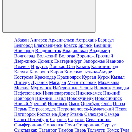
Абакан
Ангарск
Архангельск
Астрахань
Барнаул
Белгород
Благовещенск
Братск
Брянск
Великий
Новгород
Владивосток
Владикавказ
Владимир
Волгоград
Волжский
Вологда
Воронеж
Грозный
Дзержинск
Донецк
Екатеринбург
Запорожье
Иваново
Ижевск
Иркутск
Йошкар-Ола
Казань
Калининград
Калуга
Кемерово
Киров
Комсомольск-на-Амуре
Кострома
Краснодар
Красноярск
Курган
Курск
Кызыл
Липецк
Луганск
Магадан
Магнитогорск
Махачкала
Москва
Мурманск
Набережные Челны
Нальчик
Находка
Нефтеюганск
Нижневартовск
Нижнекамск
Нижний
Новгород
Нижний Тагил
Новокузнецк
Новосибирск
Новый Уренгой
Норильск
Омск
Оренбург
Орёл
Пенза
Пермь
Петрозаводск
Петропавловск-Камчатский
Псков
Пятигорск
Ростов-на-Дону
Рязань
Салехард
Самара
Санкт-Петербург
Саранск
Саратов
Севастополь
Симферополь
Смоленск
Сочи
Ставрополь
Сургут
Сыктывкар
Таганрог
Тамбов
Тверь
Тольятти
Томск
Тула