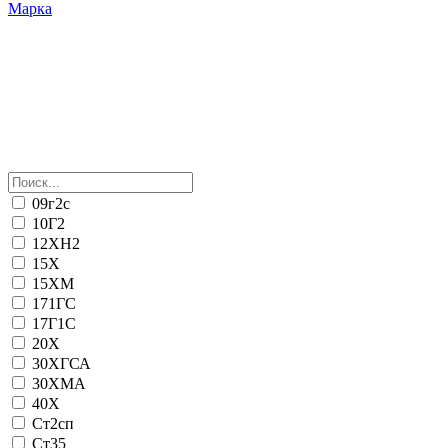
Марка
09г2с
10Г2
12ХН2
15Х
15ХМ
171ГС
17Г1С
20Х
30ХГСА
30ХМА
40Х
Ст2сп
Ст35