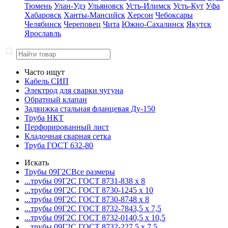
Тюмень
Улан-Удэ
Ульяновск
Усть-Илимск
Усть-Кут
Уфа
Хабаровск
Ханты-Мансийск
Херсон
Чебоксары
Челябинск
Череповец
Чита
Южно-Сахалинск
Якутск
Ярославль
Часто ищут
Кабель СИП
Электрод для сварки чугуна
Обратный клапан
Задвижка стальная фланцевая Ду-150
Труба НКТ
Перфорированный лист
Кладочная сварная сетка
Труба ГОСТ 632-80
Искать
Трубы 09Г2С
Все размеры
...трубы 09Г2С ГОСТ 8731-8
38 x 8
...трубы 09Г2С ГОСТ 8730-12
45 x 10
...трубы 09Г2С ГОСТ 8730-87
48 x 8
...трубы 09Г2С ГОСТ 8732-78
43,5 x 7,5
...трубы 09Г2С ГОСТ 8732-01
40,5 x 10,5
...трубы 09Г2С ГОСТ 8732-22
7,5 x 7,5