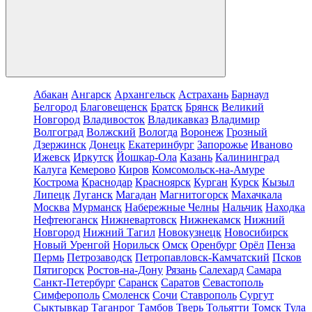
Абакан
Ангарск
Архангельск
Астрахань
Барнаул
Белгород
Благовещенск
Братск
Брянск
Великий
Новгород
Владивосток
Владикавказ
Владимир
Волгоград
Волжский
Вологда
Воронеж
Грозный
Дзержинск
Донецк
Екатеринбург
Запорожье
Иваново
Ижевск
Иркутск
Йошкар-Ола
Казань
Калининград
Калуга
Кемерово
Киров
Комсомольск-на-Амуре
Кострома
Краснодар
Красноярск
Курган
Курск
Кызыл
Липецк
Луганск
Магадан
Магнитогорск
Махачкала
Москва
Мурманск
Набережные Челны
Нальчик
Находка
Нефтеюганск
Нижневартовск
Нижнекамск
Нижний
Новгород
Нижний Тагил
Новокузнецк
Новосибирск
Новый Уренгой
Норильск
Омск
Оренбург
Орёл
Пенза
Пермь
Петрозаводск
Петропавловск-Камчатский
Псков
Пятигорск
Ростов-на-Дону
Рязань
Салехард
Самара
Санкт-Петербург
Саранск
Саратов
Севастополь
Симферополь
Смоленск
Сочи
Ставрополь
Сургут
Сыктывкар
Таганрог
Тамбов
Тверь
Тольятти
Томск
Тула