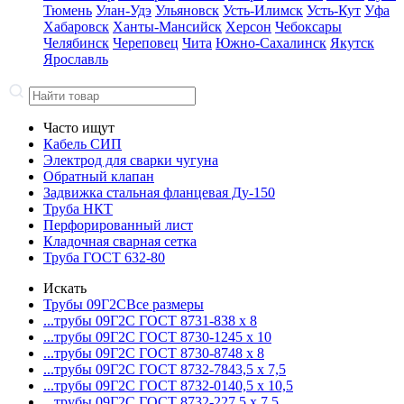
Тюмень
Улан-Удэ
Ульяновск
Усть-Илимск
Усть-Кут
Уфа
Хабаровск
Ханты-Мансийск
Херсон
Чебоксары
Челябинск
Череповец
Чита
Южно-Сахалинск
Якутск
Ярославль
Часто ищут
Кабель СИП
Электрод для сварки чугуна
Обратный клапан
Задвижка стальная фланцевая Ду-150
Труба НКТ
Перфорированный лист
Кладочная сварная сетка
Труба ГОСТ 632-80
Искать
Трубы 09Г2С
Все размеры
...трубы 09Г2С ГОСТ 8731-8
38 x 8
...трубы 09Г2С ГОСТ 8730-12
45 x 10
...трубы 09Г2С ГОСТ 8730-87
48 x 8
...трубы 09Г2С ГОСТ 8732-78
43,5 x 7,5
...трубы 09Г2С ГОСТ 8732-01
40,5 x 10,5
...трубы 09Г2С ГОСТ 8732-22
7,5 x 7,5