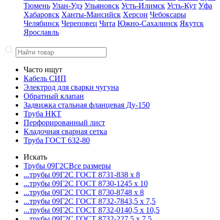
Тюмень
Улан-Удэ
Ульяновск
Усть-Илимск
Усть-Кут
Уфа
Хабаровск
Ханты-Мансийск
Херсон
Чебоксары
Челябинск
Череповец
Чита
Южно-Сахалинск
Якутск
Ярославль
Часто ищут
Кабель СИП
Электрод для сварки чугуна
Обратный клапан
Задвижка стальная фланцевая Ду-150
Труба НКТ
Перфорированный лист
Кладочная сварная сетка
Труба ГОСТ 632-80
Искать
Трубы 09Г2С
Все размеры
...трубы 09Г2С ГОСТ 8731-8
38 x 8
...трубы 09Г2С ГОСТ 8730-12
45 x 10
...трубы 09Г2С ГОСТ 8730-87
48 x 8
...трубы 09Г2С ГОСТ 8732-78
43,5 x 7,5
...трубы 09Г2С ГОСТ 8732-01
40,5 x 10,5
...трубы 09Г2С ГОСТ 8732-22
7,5 x 7,5