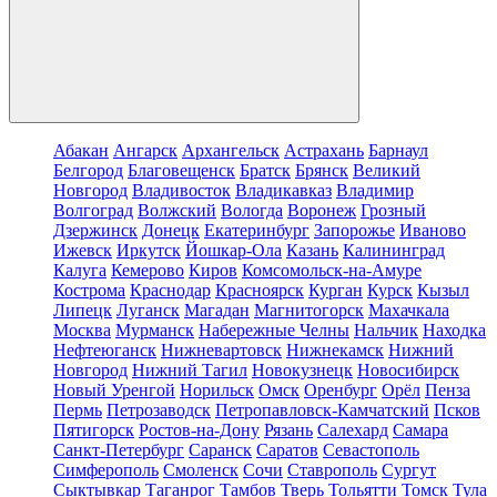
Абакан
Ангарск
Архангельск
Астрахань
Барнаул
Белгород
Благовещенск
Братск
Брянск
Великий
Новгород
Владивосток
Владикавказ
Владимир
Волгоград
Волжский
Вологда
Воронеж
Грозный
Дзержинск
Донецк
Екатеринбург
Запорожье
Иваново
Ижевск
Иркутск
Йошкар-Ола
Казань
Калининград
Калуга
Кемерово
Киров
Комсомольск-на-Амуре
Кострома
Краснодар
Красноярск
Курган
Курск
Кызыл
Липецк
Луганск
Магадан
Магнитогорск
Махачкала
Москва
Мурманск
Набережные Челны
Нальчик
Находка
Нефтеюганск
Нижневартовск
Нижнекамск
Нижний
Новгород
Нижний Тагил
Новокузнецк
Новосибирск
Новый Уренгой
Норильск
Омск
Оренбург
Орёл
Пенза
Пермь
Петрозаводск
Петропавловск-Камчатский
Псков
Пятигорск
Ростов-на-Дону
Рязань
Салехард
Самара
Санкт-Петербург
Саранск
Саратов
Севастополь
Симферополь
Смоленск
Сочи
Ставрополь
Сургут
Сыктывкар
Таганрог
Тамбов
Тверь
Тольятти
Томск
Тула