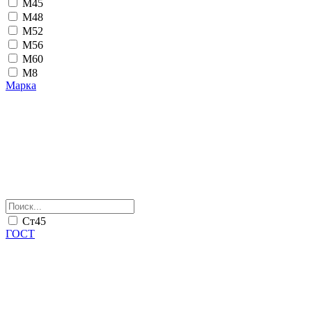
М45
М48
М52
М56
М60
М8
Марка
Ст45
ГОСТ