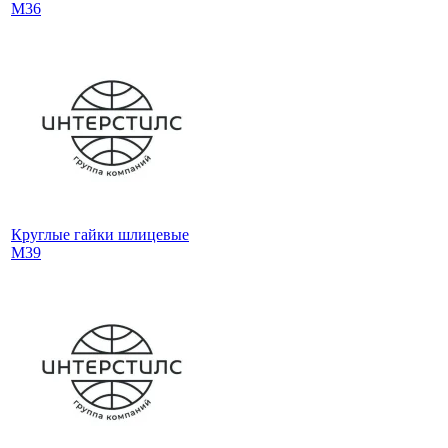
М36
Круглые гайки шлицевые
М39