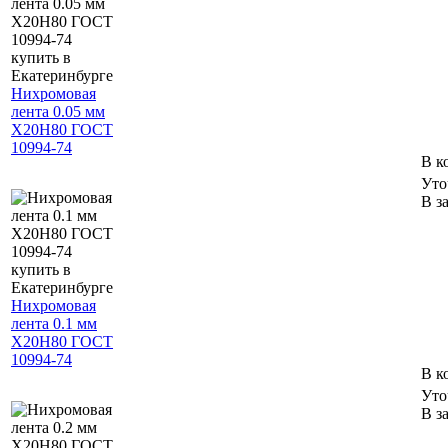
Нихромовая
лента 0.05 мм
Х20Н80 ГОСТ
10994-74
В к
Уто
В з
Нихромовая
лента 0.1 мм
Х20Н80 ГОСТ
10994-74
В к
Уто
В з