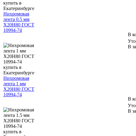
Нихромовая
лента 0.5 мм
Х20Н80 ГОСТ
10994-74
В к
Уто
В з
Нихромовая
лента 1 мм
Х20Н80 ГОСТ
10994-74
В к
Уто
В з