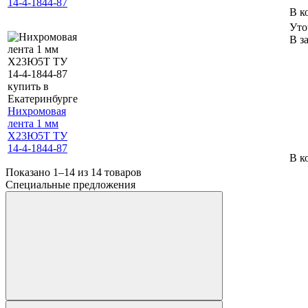
14-4-1844-87
В к
Уто
В з
Нихромовая
лента 1 мм
Х23Ю5Т ТУ
14-4-1844-87
В к
Показано 1–14 из
14
товаров
Специальные предложения