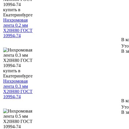
Нихромовая
лента 0.2 мм
Х20Н80 ГОСТ
10994-74
В к
Уто
В з
Нихромовая
лента 0.3 мм
Х20Н80 ГОСТ
10994-74
В к
Уто
В з