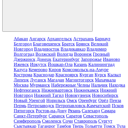
Абакан
Ангарск
Архангельск
Астрахань
Барнаул
Белгород
Благовещенск
Братск
Брянск
Великий
Новгород
Владивосток
Владикавказ
Владимир
Волгоград
Волжский
Вологда
Воронеж
Грозный
Дзержинск
Донецк
Екатеринбург
Запорожье
Иваново
Ижевск
Иркутск
Йошкар-Ола
Казань
Калининград
Калуга
Кемерово
Киров
Комсомольск-на-Амуре
Кострома
Краснодар
Красноярск
Курган
Курск
Кызыл
Липецк
Луганск
Магадан
Магнитогорск
Махачкала
Москва
Мурманск
Набережные Челны
Нальчик
Находка
Нефтеюганск
Нижневартовск
Нижнекамск
Нижний
Новгород
Нижний Тагил
Новокузнецк
Новосибирск
Новый Уренгой
Норильск
Омск
Оренбург
Орёл
Пенза
Пермь
Петрозаводск
Петропавловск-Камчатский
Псков
Пятигорск
Ростов-на-Дону
Рязань
Салехард
Самара
Санкт-Петербург
Саранск
Саратов
Севастополь
Симферополь
Смоленск
Сочи
Ставрополь
Сургут
Сыктывкар
Таганрог
Тамбов
Тверь
Тольятти
Томск
Тула