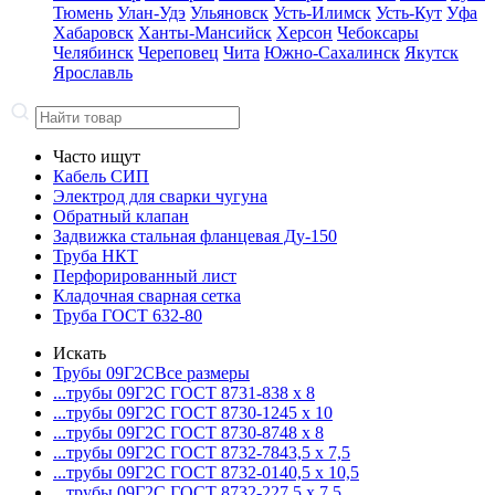
Тюмень
Улан-Удэ
Ульяновск
Усть-Илимск
Усть-Кут
Уфа
Хабаровск
Ханты-Мансийск
Херсон
Чебоксары
Челябинск
Череповец
Чита
Южно-Сахалинск
Якутск
Ярославль
Часто ищут
Кабель СИП
Электрод для сварки чугуна
Обратный клапан
Задвижка стальная фланцевая Ду-150
Труба НКТ
Перфорированный лист
Кладочная сварная сетка
Труба ГОСТ 632-80
Искать
Трубы 09Г2С
Все размеры
...трубы 09Г2С ГОСТ 8731-8
38 x 8
...трубы 09Г2С ГОСТ 8730-12
45 x 10
...трубы 09Г2С ГОСТ 8730-87
48 x 8
...трубы 09Г2С ГОСТ 8732-78
43,5 x 7,5
...трубы 09Г2С ГОСТ 8732-01
40,5 x 10,5
...трубы 09Г2С ГОСТ 8732-22
7,5 x 7,5