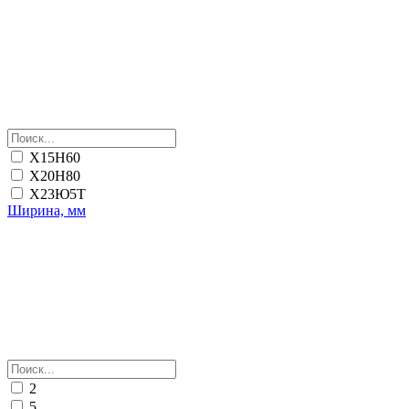
Х15Н60
Х20Н80
Х23Ю5Т
Ширина, мм
2
5