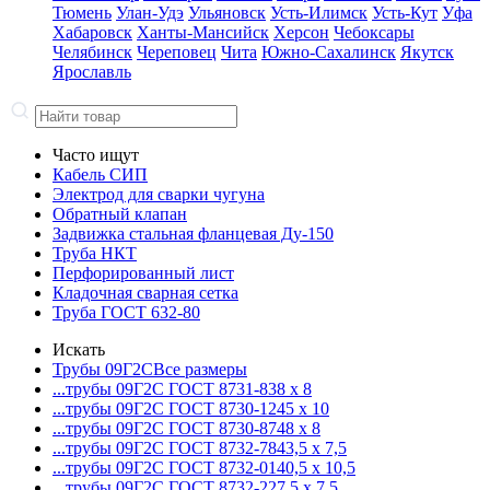
Тюмень
Улан-Удэ
Ульяновск
Усть-Илимск
Усть-Кут
Уфа
Хабаровск
Ханты-Мансийск
Херсон
Чебоксары
Челябинск
Череповец
Чита
Южно-Сахалинск
Якутск
Ярославль
Часто ищут
Кабель СИП
Электрод для сварки чугуна
Обратный клапан
Задвижка стальная фланцевая Ду-150
Труба НКТ
Перфорированный лист
Кладочная сварная сетка
Труба ГОСТ 632-80
Искать
Трубы 09Г2С
Все размеры
...трубы 09Г2С ГОСТ 8731-8
38 x 8
...трубы 09Г2С ГОСТ 8730-12
45 x 10
...трубы 09Г2С ГОСТ 8730-87
48 x 8
...трубы 09Г2С ГОСТ 8732-78
43,5 x 7,5
...трубы 09Г2С ГОСТ 8732-01
40,5 x 10,5
...трубы 09Г2С ГОСТ 8732-22
7,5 x 7,5