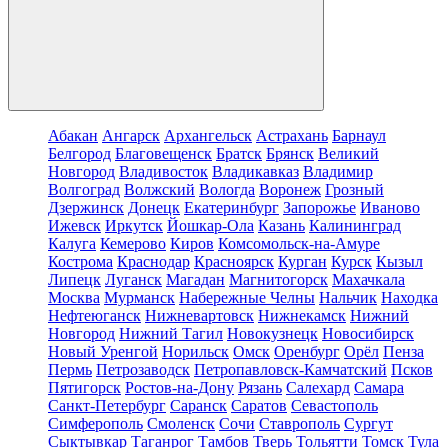
Абакан
Ангарск
Архангельск
Астрахань
Барнаул
Белгород
Благовещенск
Братск
Брянск
Великий
Новгород
Владивосток
Владикавказ
Владимир
Волгоград
Волжский
Вологда
Воронеж
Грозный
Дзержинск
Донецк
Екатеринбург
Запорожье
Иваново
Ижевск
Иркутск
Йошкар-Ола
Казань
Калининград
Калуга
Кемерово
Киров
Комсомольск-на-Амуре
Кострома
Краснодар
Красноярск
Курган
Курск
Кызыл
Липецк
Луганск
Магадан
Магнитогорск
Махачкала
Москва
Мурманск
Набережные Челны
Нальчик
Находка
Нефтеюганск
Нижневартовск
Нижнекамск
Нижний
Новгород
Нижний Тагил
Новокузнецк
Новосибирск
Новый Уренгой
Норильск
Омск
Оренбург
Орёл
Пенза
Пермь
Петрозаводск
Петропавловск-Камчатский
Псков
Пятигорск
Ростов-на-Дону
Рязань
Салехард
Самара
Санкт-Петербург
Саранск
Саратов
Севастополь
Симферополь
Смоленск
Сочи
Ставрополь
Сургут
Сыктывкар
Таганрог
Тамбов
Тверь
Тольятти
Томск
Тула