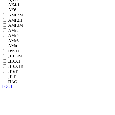
АК4-1
АК6
АМГ2М
АМГ2Н
АМГ3М
АМг2
АМг5
АМг6
АМц
В95Т1
Д16АМ
Д16АТ
Д16АТВ
Д16Т
Д1Т
ПАС
ГОСТ