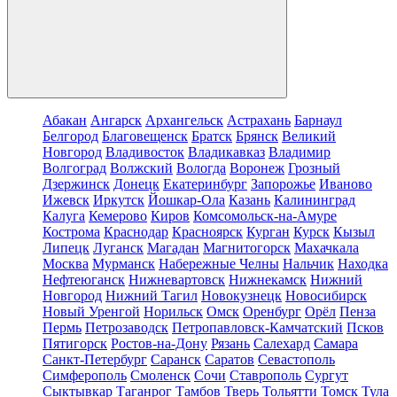
Абакан
Ангарск
Архангельск
Астрахань
Барнаул
Белгород
Благовещенск
Братск
Брянск
Великий
Новгород
Владивосток
Владикавказ
Владимир
Волгоград
Волжский
Вологда
Воронеж
Грозный
Дзержинск
Донецк
Екатеринбург
Запорожье
Иваново
Ижевск
Иркутск
Йошкар-Ола
Казань
Калининград
Калуга
Кемерово
Киров
Комсомольск-на-Амуре
Кострома
Краснодар
Красноярск
Курган
Курск
Кызыл
Липецк
Луганск
Магадан
Магнитогорск
Махачкала
Москва
Мурманск
Набережные Челны
Нальчик
Находка
Нефтеюганск
Нижневартовск
Нижнекамск
Нижний
Новгород
Нижний Тагил
Новокузнецк
Новосибирск
Новый Уренгой
Норильск
Омск
Оренбург
Орёл
Пенза
Пермь
Петрозаводск
Петропавловск-Камчатский
Псков
Пятигорск
Ростов-на-Дону
Рязань
Салехард
Самара
Санкт-Петербург
Саранск
Саратов
Севастополь
Симферополь
Смоленск
Сочи
Ставрополь
Сургут
Сыктывкар
Таганрог
Тамбов
Тверь
Тольятти
Томск
Тула