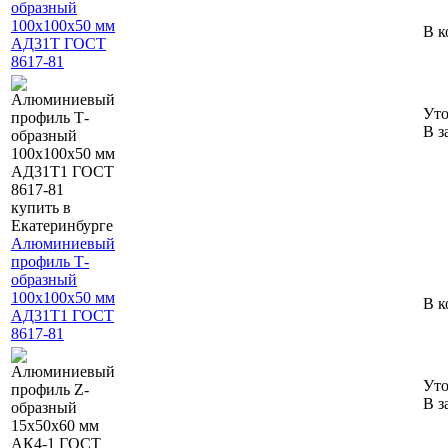
образный
100х100х50 мм
В к
АД31Т ГОСТ
8617-81
Уто
В з
Алюминиевый
профиль Т-
образный
100х100х50 мм
В к
АД31Т1 ГОСТ
8617-81
Уто
В з