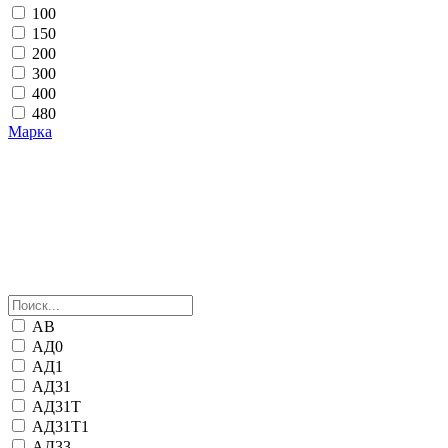
100
150
200
300
400
480
Марка
АВ
АД0
АД1
АД31
АД31Т
АД31Т1
АД33