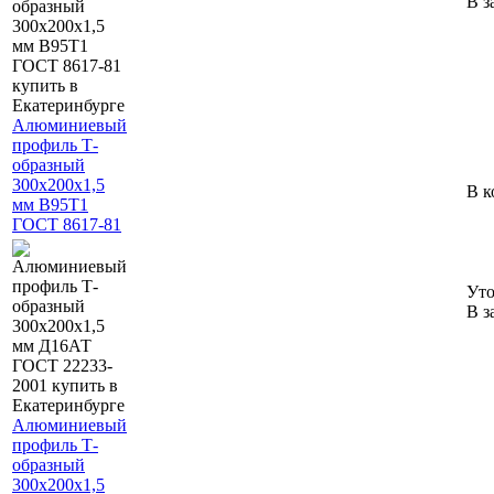
В з
Алюминиевый
профиль Т-
образный
300х200х1,5
В к
мм В95Т1
ГОСТ 8617-81
Уто
В з
Алюминиевый
профиль Т-
образный
300х200х1,5