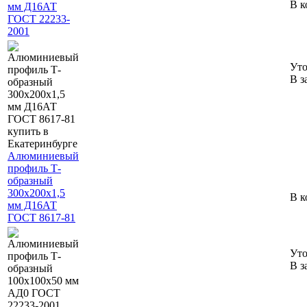
В к
мм Д16АТ
ГОСТ 22233-
2001
Уто
В з
Алюминиевый
профиль Т-
образный
300х200х1,5
В к
мм Д16АТ
ГОСТ 8617-81
Уто
В з