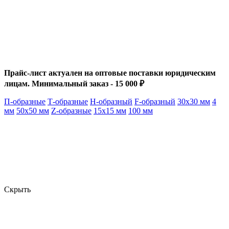
Прайс-лист актуален на оптовые поставки юридическим
лицам. Минимальный заказ - 15 000 ₽
П-образные
Т-образные
Н-образный
F-образный
30х30 мм
4
мм
50х50 мм
Z-образные
15х15 мм
100 мм
Скрыть