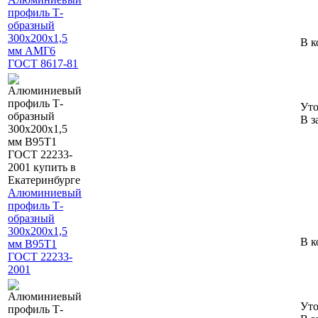
профиль Т-
образный
300х200х1,5
В к
мм АМГ6
ГОСТ 8617-81
Уто
В з
Алюминиевый
профиль Т-
образный
300х200х1,5
В к
мм В95Т1
ГОСТ 22233-
2001
Уто