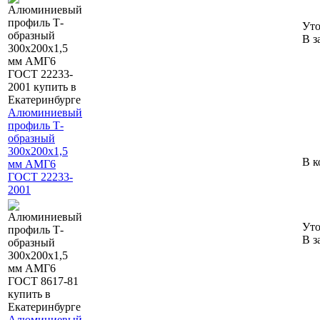
Уто
В з
Алюминиевый
профиль Т-
образный
300х200х1,5
В к
мм АМГ6
ГОСТ 22233-
2001
Уто
В з
Алюминиевый