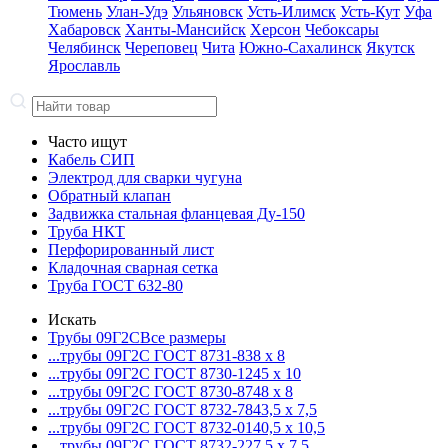
Тюмень
Улан-Удэ
Ульяновск
Усть-Илимск
Усть-Кут
Уфа
Хабаровск
Ханты-Мансийск
Херсон
Чебоксары
Челябинск
Череповец
Чита
Южно-Сахалинск
Якутск
Ярославль
Часто ищут
Кабель СИП
Электрод для сварки чугуна
Обратный клапан
Задвижка стальная фланцевая Ду-150
Труба НКТ
Перфорированный лист
Кладочная сварная сетка
Труба ГОСТ 632-80
Искать
Трубы 09Г2С
Все размеры
...трубы 09Г2С ГОСТ 8731-8
38 x 8
...трубы 09Г2С ГОСТ 8730-12
45 x 10
...трубы 09Г2С ГОСТ 8730-87
48 x 8
...трубы 09Г2С ГОСТ 8732-78
43,5 x 7,5
...трубы 09Г2С ГОСТ 8732-01
40,5 x 10,5
...трубы 09Г2С ГОСТ 8732-22
7,5 x 7,5