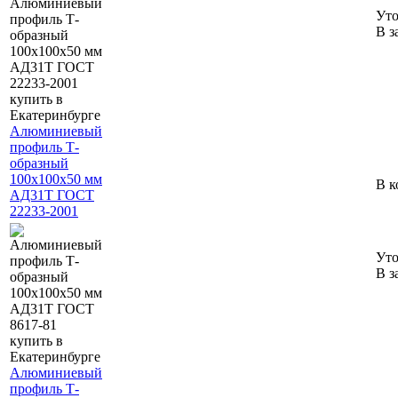
Уто
В з
Алюминиевый
профиль Т-
образный
100х100х50 мм
В к
АД31Т ГОСТ
22233-2001
Уто
В з
Алюминиевый
профиль Т-