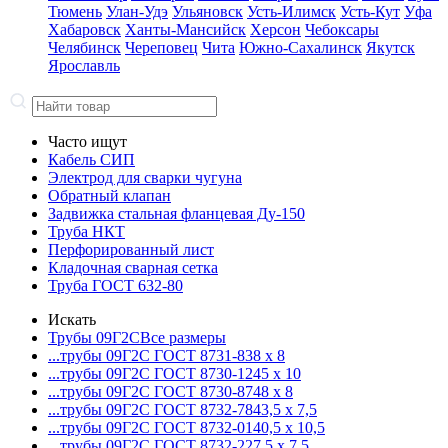
Тюмень
Улан-Удэ
Ульяновск
Усть-Илимск
Усть-Кут
Уфа
Хабаровск
Ханты-Мансийск
Херсон
Чебоксары
Челябинск
Череповец
Чита
Южно-Сахалинск
Якутск
Ярославль
Часто ищут
Кабель СИП
Электрод для сварки чугуна
Обратный клапан
Задвижка стальная фланцевая Ду-150
Труба НКТ
Перфорированный лист
Кладочная сварная сетка
Труба ГОСТ 632-80
Искать
Трубы 09Г2С
Все размеры
...трубы 09Г2С ГОСТ 8731-8
38 x 8
...трубы 09Г2С ГОСТ 8730-12
45 x 10
...трубы 09Г2С ГОСТ 8730-87
48 x 8
...трубы 09Г2С ГОСТ 8732-78
43,5 x 7,5
...трубы 09Г2С ГОСТ 8732-01
40,5 x 10,5
...трубы 09Г2С ГОСТ 8732-22
7,5 x 7,5