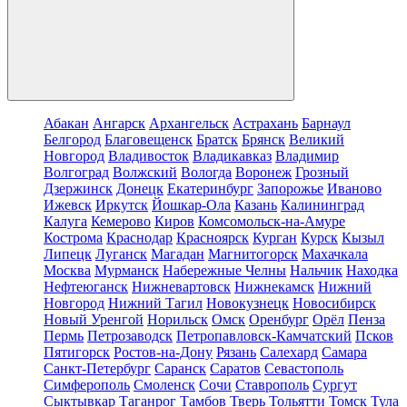
Абакан
Ангарск
Архангельск
Астрахань
Барнаул
Белгород
Благовещенск
Братск
Брянск
Великий
Новгород
Владивосток
Владикавказ
Владимир
Волгоград
Волжский
Вологда
Воронеж
Грозный
Дзержинск
Донецк
Екатеринбург
Запорожье
Иваново
Ижевск
Иркутск
Йошкар-Ола
Казань
Калининград
Калуга
Кемерово
Киров
Комсомольск-на-Амуре
Кострома
Краснодар
Красноярск
Курган
Курск
Кызыл
Липецк
Луганск
Магадан
Магнитогорск
Махачкала
Москва
Мурманск
Набережные Челны
Нальчик
Находка
Нефтеюганск
Нижневартовск
Нижнекамск
Нижний
Новгород
Нижний Тагил
Новокузнецк
Новосибирск
Новый Уренгой
Норильск
Омск
Оренбург
Орёл
Пенза
Пермь
Петрозаводск
Петропавловск-Камчатский
Псков
Пятигорск
Ростов-на-Дону
Рязань
Салехард
Самара
Санкт-Петербург
Саранск
Саратов
Севастополь
Симферополь
Смоленск
Сочи
Ставрополь
Сургут
Сыктывкар
Таганрог
Тамбов
Тверь
Тольятти
Томск
Тула