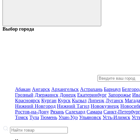
Выбор города
Абакан
Ангарск
Архангельск
Астрахань
Барнаул
Белгоро
Грозный
Дзержинск
Донецк
Екатеринбург
Запорожье
Ив
Красноярск
Курган
Курск
Кызыл
Липецк
Луганск
Магад
Нижний Новгород
Нижний Тагил
Новокузнецк
Новосиб
Ростов-на-Дону
Рязань
Салехард
Самара
Санкт-Петербур
Томск
Тула
Тюмень
Улан-Удэ
Ульяновск
Усть-Илимск
Уст