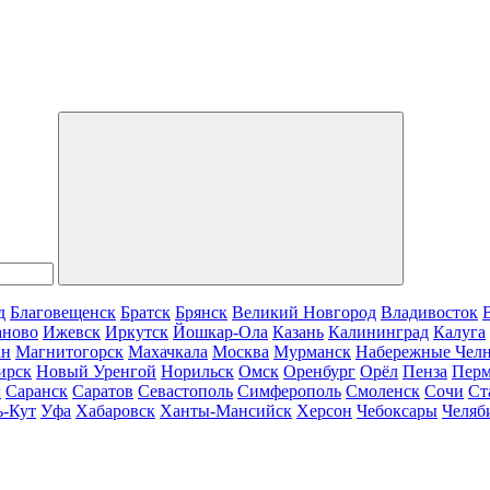
д
Благовещенск
Братск
Брянск
Великий Новгород
Владивосток
аново
Ижевск
Иркутск
Йошкар-Ола
Казань
Калининград
Калуга
ан
Магнитогорск
Махачкала
Москва
Мурманск
Набережные Чел
ирск
Новый Уренгой
Норильск
Омск
Оренбург
Орёл
Пенза
Пер
г
Саранск
Саратов
Севастополь
Симферополь
Смоленск
Сочи
Ст
ь-Кут
Уфа
Хабаровск
Ханты-Мансийск
Херсон
Чебоксары
Челяб