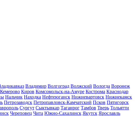
Владикавказ
Владимир
Волгоград
Волжский
Вологда
Воронеж
Кемерово
Киров
Комсомольск-на-Амуре
Кострома
Краснодар
ны
Нальчик
Находка
Нефтеюганск
Нижневартовск
Нижнекамск
мь
Петрозаводск
Петропавловск-Камчатский
Псков
Пятигорск
аврополь
Сургут
Сыктывкар
Таганрог
Тамбов
Тверь
Тольятти
инск
Череповец
Чита
Южно-Сахалинск
Якутск
Ярославль