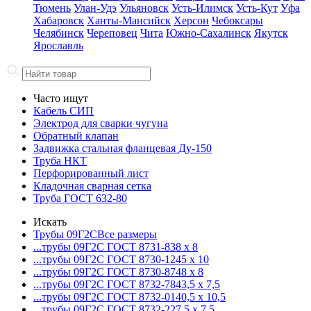
Тюмень
Улан-Удэ
Ульяновск
Усть-Илимск
Усть-Кут
Уфа
Хабаровск
Ханты-Мансийск
Херсон
Чебоксары
Челябинск
Череповец
Чита
Южно-Сахалинск
Якутск
Ярославль
Часто ищут
Кабель СИП
Электрод для сварки чугуна
Обратный клапан
Задвижка стальная фланцевая Ду-150
Труба НКТ
Перфорированный лист
Кладочная сварная сетка
Труба ГОСТ 632-80
Искать
Трубы 09Г2С
Все размеры
...трубы 09Г2С ГОСТ 8731-8
38 x 8
...трубы 09Г2С ГОСТ 8730-12
45 x 10
...трубы 09Г2С ГОСТ 8730-87
48 x 8
...трубы 09Г2С ГОСТ 8732-78
43,5 x 7,5
...трубы 09Г2С ГОСТ 8732-01
40,5 x 10,5
...трубы 09Г2С ГОСТ 8732-22
7,5 x 7,5