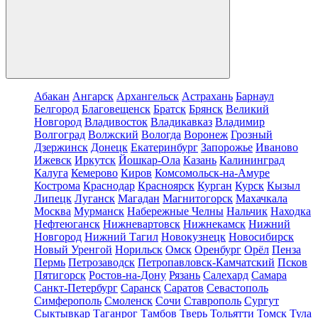
Абакан
Ангарск
Архангельск
Астрахань
Барнаул
Белгород
Благовещенск
Братск
Брянск
Великий
Новгород
Владивосток
Владикавказ
Владимир
Волгоград
Волжский
Вологда
Воронеж
Грозный
Дзержинск
Донецк
Екатеринбург
Запорожье
Иваново
Ижевск
Иркутск
Йошкар-Ола
Казань
Калининград
Калуга
Кемерово
Киров
Комсомольск-на-Амуре
Кострома
Краснодар
Красноярск
Курган
Курск
Кызыл
Липецк
Луганск
Магадан
Магнитогорск
Махачкала
Москва
Мурманск
Набережные Челны
Нальчик
Находка
Нефтеюганск
Нижневартовск
Нижнекамск
Нижний
Новгород
Нижний Тагил
Новокузнецк
Новосибирск
Новый Уренгой
Норильск
Омск
Оренбург
Орёл
Пенза
Пермь
Петрозаводск
Петропавловск-Камчатский
Псков
Пятигорск
Ростов-на-Дону
Рязань
Салехард
Самара
Санкт-Петербург
Саранск
Саратов
Севастополь
Симферополь
Смоленск
Сочи
Ставрополь
Сургут
Сыктывкар
Таганрог
Тамбов
Тверь
Тольятти
Томск
Тула