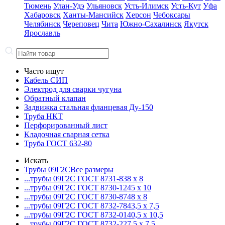
Тюмень
Улан-Удэ
Ульяновск
Усть-Илимск
Усть-Кут
Уфа
Хабаровск
Ханты-Мансийск
Херсон
Чебоксары
Челябинск
Череповец
Чита
Южно-Сахалинск
Якутск
Ярославль
Часто ищут
Кабель СИП
Электрод для сварки чугуна
Обратный клапан
Задвижка стальная фланцевая Ду-150
Труба НКТ
Перфорированный лист
Кладочная сварная сетка
Труба ГОСТ 632-80
Искать
Трубы 09Г2С
Все размеры
...трубы 09Г2С ГОСТ 8731-8
38 x 8
...трубы 09Г2С ГОСТ 8730-12
45 x 10
...трубы 09Г2С ГОСТ 8730-87
48 x 8
...трубы 09Г2С ГОСТ 8732-78
43,5 x 7,5
...трубы 09Г2С ГОСТ 8732-01
40,5 x 10,5
...трубы 09Г2С ГОСТ 8732-22
7,5 x 7,5