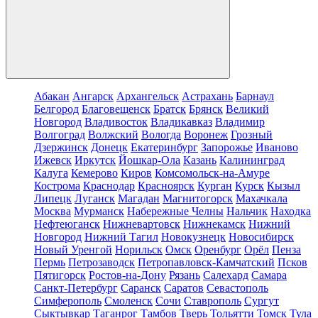
Абакан
Ангарск
Архангельск
Астрахань
Барнаул
Белгород
Благовещенск
Братск
Брянск
Великий
Новгород
Владивосток
Владикавказ
Владимир
Волгоград
Волжский
Вологда
Воронеж
Грозный
Дзержинск
Донецк
Екатеринбург
Запорожье
Иваново
Ижевск
Иркутск
Йошкар-Ола
Казань
Калининград
Калуга
Кемерово
Киров
Комсомольск-на-Амуре
Кострома
Краснодар
Красноярск
Курган
Курск
Кызыл
Липецк
Луганск
Магадан
Магнитогорск
Махачкала
Москва
Мурманск
Набережные Челны
Нальчик
Находка
Нефтеюганск
Нижневартовск
Нижнекамск
Нижний
Новгород
Нижний Тагил
Новокузнецк
Новосибирск
Новый Уренгой
Норильск
Омск
Оренбург
Орёл
Пенза
Пермь
Петрозаводск
Петропавловск-Камчатский
Псков
Пятигорск
Ростов-на-Дону
Рязань
Салехард
Самара
Санкт-Петербург
Саранск
Саратов
Севастополь
Симферополь
Смоленск
Сочи
Ставрополь
Сургут
Сыктывкар
Таганрог
Тамбов
Тверь
Тольятти
Томск
Тула