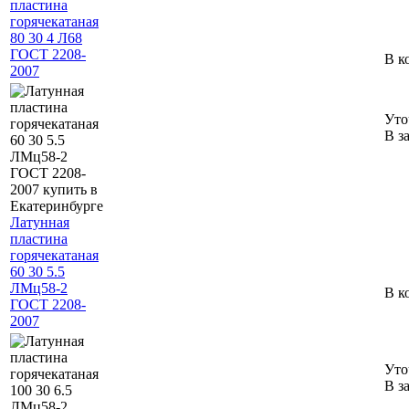
пластина
горячекатаная
80 30 4 Л68
ГОСТ 2208-
В к
2007
Уто
В з
Латунная
пластина
горячекатаная
60 30 5.5
ЛМц58-2
В к
ГОСТ 2208-
2007
Уто
В з