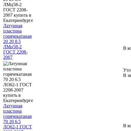
Латунная
пластина
горячекатаная
20 20 8.5
ЛМц58-2
В к
ГОСТ 2208-
2007
Уто
В з
Латунная
пластина
горячекатаная
70 20 6.5
В к
ЛО62-1 ГОСТ