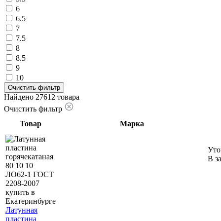
6
6.5
7
7.5
8
8.5
9
10
Очистить фильтр
Найдено 27612 товара
Очистить фильтр
Товар
Марка
Уто
В з
Латунная
пластина