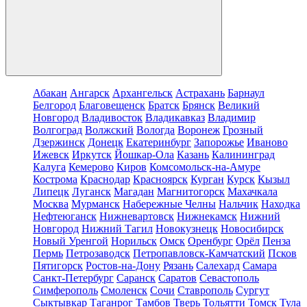
Абакан
Ангарск
Архангельск
Астрахань
Барнаул
Белгород
Благовещенск
Братск
Брянск
Великий
Новгород
Владивосток
Владикавказ
Владимир
Волгоград
Волжский
Вологда
Воронеж
Грозный
Дзержинск
Донецк
Екатеринбург
Запорожье
Иваново
Ижевск
Иркутск
Йошкар-Ола
Казань
Калининград
Калуга
Кемерово
Киров
Комсомольск-на-Амуре
Кострома
Краснодар
Красноярск
Курган
Курск
Кызыл
Липецк
Луганск
Магадан
Магнитогорск
Махачкала
Москва
Мурманск
Набережные Челны
Нальчик
Находка
Нефтеюганск
Нижневартовск
Нижнекамск
Нижний
Новгород
Нижний Тагил
Новокузнецк
Новосибирск
Новый Уренгой
Норильск
Омск
Оренбург
Орёл
Пенза
Пермь
Петрозаводск
Петропавловск-Камчатский
Псков
Пятигорск
Ростов-на-Дону
Рязань
Салехард
Самара
Санкт-Петербург
Саранск
Саратов
Севастополь
Симферополь
Смоленск
Сочи
Ставрополь
Сургут
Сыктывкар
Таганрог
Тамбов
Тверь
Тольятти
Томск
Тула