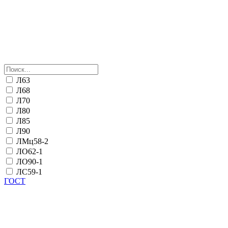
Л63
Л68
Л70
Л80
Л85
Л90
ЛМц58-2
ЛО62-1
ЛО90-1
ЛС59-1
ГОСТ