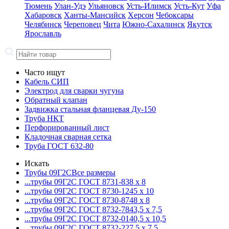
Тюмень
Улан-Удэ
Ульяновск
Усть-Илимск
Усть-Кут
Уфа
Хабаровск
Ханты-Мансийск
Херсон
Чебоксары
Челябинск
Череповец
Чита
Южно-Сахалинск
Якутск
Ярославль
Часто ищут
Кабель СИП
Электрод для сварки чугуна
Обратный клапан
Задвижка стальная фланцевая Ду-150
Труба НКТ
Перфорированный лист
Кладочная сварная сетка
Труба ГОСТ 632-80
Искать
Трубы 09Г2С
Все размеры
...трубы 09Г2С ГОСТ 8731-8
38 x 8
...трубы 09Г2С ГОСТ 8730-12
45 x 10
...трубы 09Г2С ГОСТ 8730-87
48 x 8
...трубы 09Г2С ГОСТ 8732-78
43,5 x 7,5
...трубы 09Г2С ГОСТ 8732-01
40,5 x 10,5
...трубы 09Г2С ГОСТ 8732-22
7,5 x 7,5