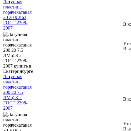
Латунная
пластина
горячекатаная
20 20 9 Л63
ГОСТ 2208-
В к
2007
Уто
В з
Латунная
пластина
горячекатаная
200 20 7.5
ЛМц58-2
В к
ГОСТ 2208-
2007
Уто
В з