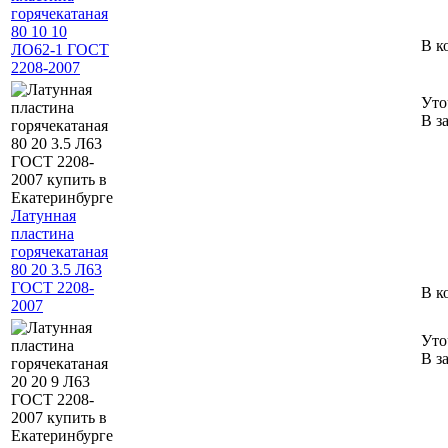
горячекатаная
80 10 10
В к
ЛО62-1 ГОСТ
2208-2007
Уто
В з
Латунная
пластина
горячекатаная
80 20 3.5 Л63
ГОСТ 2208-
В к
2007
Уто
В з