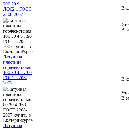
200 20 9
В к
ЛО62-1 ГОСТ
2208-2007
Уто
В з
Латунная
пластина
горячекатаная
100 30 4.5 Л90
ГОСТ 2208-
В к
2007
Уто
В з
Латунная