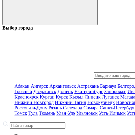
Выбор города
Абакан
Ангарск
Архангельск
Астрахань
Барнаул
Белгоро
Грозный
Дзержинск
Донецк
Екатеринбург
Запорожье
Ив
Красноярск
Курган
Курск
Кызыл
Липецк
Луганск
Магад
Нижний Новгород
Нижний Тагил
Новокузнецк
Новосиб
Ростов-на-Дону
Рязань
Салехард
Самара
Санкт-Петербур
Томск
Тула
Тюмень
Улан-Удэ
Ульяновск
Усть-Илимск
Уст