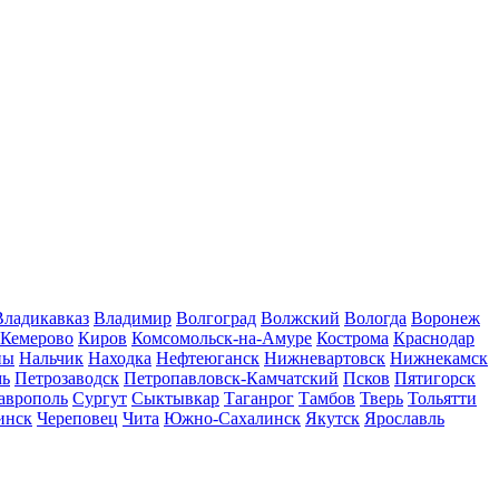
Владикавказ
Владимир
Волгоград
Волжский
Вологда
Воронеж
Кемерово
Киров
Комсомольск-на-Амуре
Кострома
Краснодар
ны
Нальчик
Находка
Нефтеюганск
Нижневартовск
Нижнекамск
мь
Петрозаводск
Петропавловск-Камчатский
Псков
Пятигорск
аврополь
Сургут
Сыктывкар
Таганрог
Тамбов
Тверь
Тольятти
инск
Череповец
Чита
Южно-Сахалинск
Якутск
Ярославль