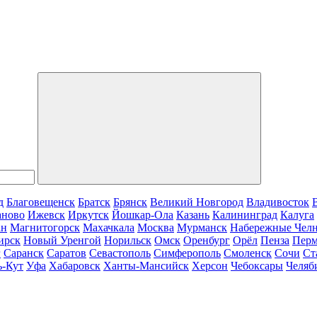
д
Благовещенск
Братск
Брянск
Великий Новгород
Владивосток
аново
Ижевск
Иркутск
Йошкар-Ола
Казань
Калининград
Калуга
ан
Магнитогорск
Махачкала
Москва
Мурманск
Набережные Чел
ирск
Новый Уренгой
Норильск
Омск
Оренбург
Орёл
Пенза
Пер
г
Саранск
Саратов
Севастополь
Симферополь
Смоленск
Сочи
Ст
ь-Кут
Уфа
Хабаровск
Ханты-Мансийск
Херсон
Чебоксары
Челяб