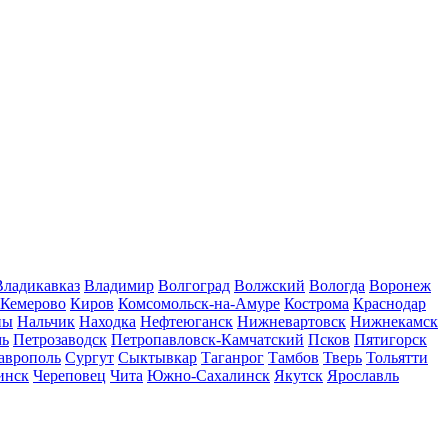
Владикавказ
Владимир
Волгоград
Волжский
Вологда
Воронеж
Кемерово
Киров
Комсомольск-на-Амуре
Кострома
Краснодар
ны
Нальчик
Находка
Нефтеюганск
Нижневартовск
Нижнекамск
мь
Петрозаводск
Петропавловск-Камчатский
Псков
Пятигорск
аврополь
Сургут
Сыктывкар
Таганрог
Тамбов
Тверь
Тольятти
инск
Череповец
Чита
Южно-Сахалинск
Якутск
Ярославль