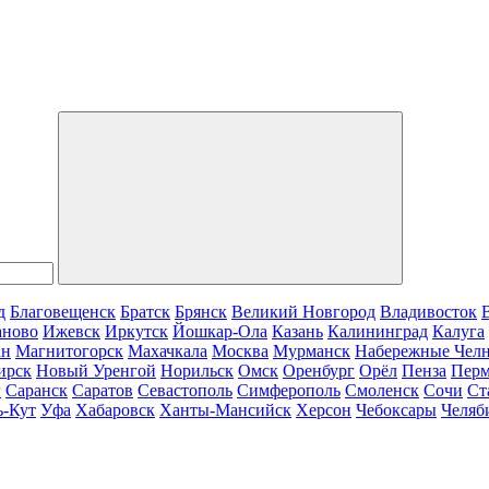
д
Благовещенск
Братск
Брянск
Великий Новгород
Владивосток
аново
Ижевск
Иркутск
Йошкар-Ола
Казань
Калининград
Калуга
ан
Магнитогорск
Махачкала
Москва
Мурманск
Набережные Чел
ирск
Новый Уренгой
Норильск
Омск
Оренбург
Орёл
Пенза
Пер
г
Саранск
Саратов
Севастополь
Симферополь
Смоленск
Сочи
Ст
ь-Кут
Уфа
Хабаровск
Ханты-Мансийск
Херсон
Чебоксары
Челяб