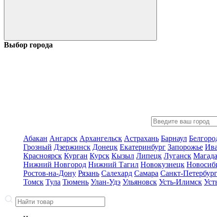
Выбор города
Абакан
Ангарск
Архангельск
Астрахань
Барнаул
Белгоро
Грозный
Дзержинск
Донецк
Екатеринбург
Запорожье
Ив
Красноярск
Курган
Курск
Кызыл
Липецк
Луганск
Магад
Нижний Новгород
Нижний Тагил
Новокузнецк
Новосиб
Ростов-на-Дону
Рязань
Салехард
Самара
Санкт-Петербур
Томск
Тула
Тюмень
Улан-Удэ
Ульяновск
Усть-Илимск
Уст