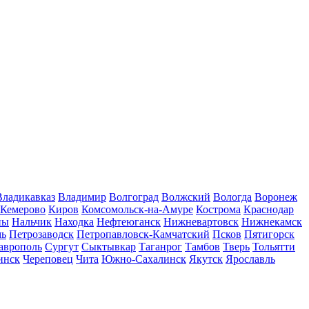
Владикавказ
Владимир
Волгоград
Волжский
Вологда
Воронеж
Кемерово
Киров
Комсомольск-на-Амуре
Кострома
Краснодар
ны
Нальчик
Находка
Нефтеюганск
Нижневартовск
Нижнекамск
мь
Петрозаводск
Петропавловск-Камчатский
Псков
Пятигорск
аврополь
Сургут
Сыктывкар
Таганрог
Тамбов
Тверь
Тольятти
инск
Череповец
Чита
Южно-Сахалинск
Якутск
Ярославль