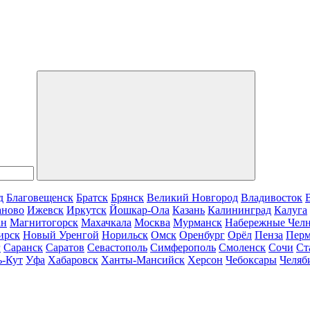
д
Благовещенск
Братск
Брянск
Великий Новгород
Владивосток
аново
Ижевск
Иркутск
Йошкар-Ола
Казань
Калининград
Калуга
ан
Магнитогорск
Махачкала
Москва
Мурманск
Набережные Чел
ирск
Новый Уренгой
Норильск
Омск
Оренбург
Орёл
Пенза
Пер
г
Саранск
Саратов
Севастополь
Симферополь
Смоленск
Сочи
Ст
ь-Кут
Уфа
Хабаровск
Ханты-Мансийск
Херсон
Чебоксары
Челяб