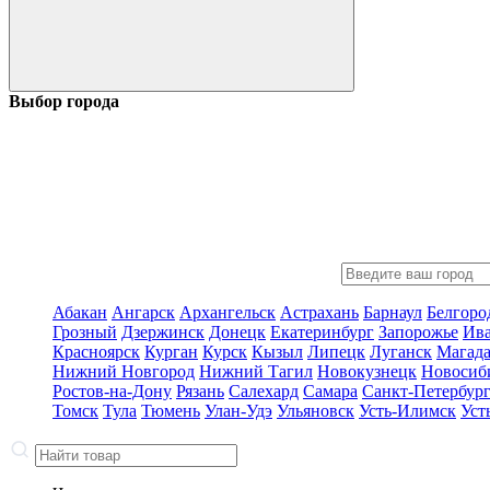
Выбор города
Абакан
Ангарск
Архангельск
Астрахань
Барнаул
Белгоро
Грозный
Дзержинск
Донецк
Екатеринбург
Запорожье
Ив
Красноярск
Курган
Курск
Кызыл
Липецк
Луганск
Магад
Нижний Новгород
Нижний Тагил
Новокузнецк
Новосиб
Ростов-на-Дону
Рязань
Салехард
Самара
Санкт-Петербур
Томск
Тула
Тюмень
Улан-Удэ
Ульяновск
Усть-Илимск
Уст