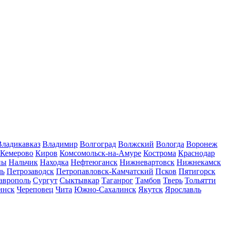
Владикавказ
Владимир
Волгоград
Волжский
Вологда
Воронеж
Кемерово
Киров
Комсомольск-на-Амуре
Кострома
Краснодар
ны
Нальчик
Находка
Нефтеюганск
Нижневартовск
Нижнекамск
мь
Петрозаводск
Петропавловск-Камчатский
Псков
Пятигорск
аврополь
Сургут
Сыктывкар
Таганрог
Тамбов
Тверь
Тольятти
инск
Череповец
Чита
Южно-Сахалинск
Якутск
Ярославль