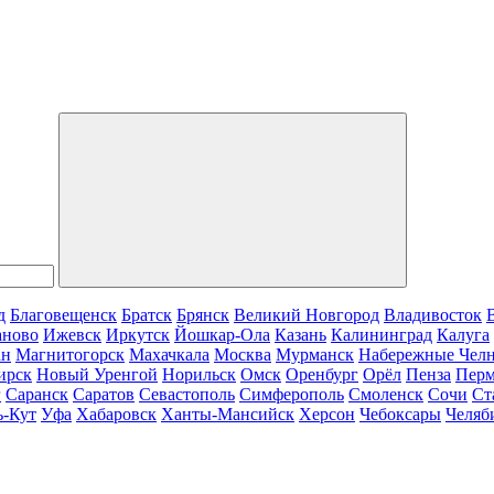
д
Благовещенск
Братск
Брянск
Великий Новгород
Владивосток
аново
Ижевск
Иркутск
Йошкар-Ола
Казань
Калининград
Калуга
ан
Магнитогорск
Махачкала
Москва
Мурманск
Набережные Чел
ирск
Новый Уренгой
Норильск
Омск
Оренбург
Орёл
Пенза
Пер
г
Саранск
Саратов
Севастополь
Симферополь
Смоленск
Сочи
Ст
ь-Кут
Уфа
Хабаровск
Ханты-Мансийск
Херсон
Чебоксары
Челяб