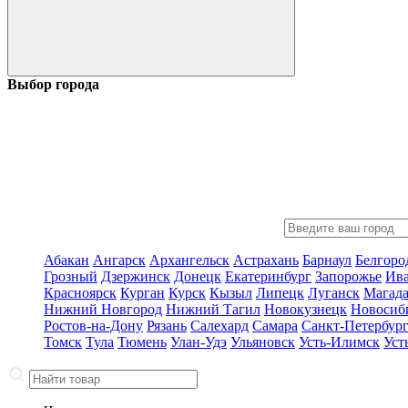
Выбор города
Абакан
Ангарск
Архангельск
Астрахань
Барнаул
Белгоро
Грозный
Дзержинск
Донецк
Екатеринбург
Запорожье
Ив
Красноярск
Курган
Курск
Кызыл
Липецк
Луганск
Магад
Нижний Новгород
Нижний Тагил
Новокузнецк
Новосиб
Ростов-на-Дону
Рязань
Салехард
Самара
Санкт-Петербур
Томск
Тула
Тюмень
Улан-Удэ
Ульяновск
Усть-Илимск
Уст