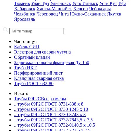
Тюмень
Улан-Удэ
Ульяновск
Усть-Илимск
Усть-Кут
Уфа
Хабаровск
Ханты-Мансийск
Херсон
Чебоксары
Челябинск
Череповец
Чита
Южно-Сахалинск
Якутск
Ярославль
Часто ищут
Кабель СИП
Электрод для сварки чугуна
Обратный клапан
Задвижка стальная фланцевая Ду-150
Труба НКТ
Перфорированный лист
Кладочная сварная сетка
Труба ГОСТ 632-80
Искать
Трубы 09Г2С
Все размеры
...трубы 09Г2С ГОСТ 8731-8
38 x 8
...трубы 09Г2С ГОСТ 8730-12
45 x 10
...трубы 09Г2С ГОСТ 8730-87
48 x 8
...трубы 09Г2С ГОСТ 8732-78
43,5 x 7,5
...трубы 09Г2С ГОСТ 8732-01
40,5 x 10,5
...трубы 09Г2С ГОСТ 8732-22
7,5 x 7,5