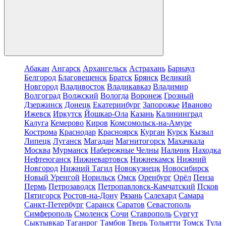
Абакан
Ангарск
Архангельск
Астрахань
Барнаул
Белгород
Благовещенск
Братск
Брянск
Великий
Новгород
Владивосток
Владикавказ
Владимир
Волгоград
Волжский
Вологда
Воронеж
Грозный
Дзержинск
Донецк
Екатеринбург
Запорожье
Иваново
Ижевск
Иркутск
Йошкар-Ола
Казань
Калининград
Калуга
Кемерово
Киров
Комсомольск-на-Амуре
Кострома
Краснодар
Красноярск
Курган
Курск
Кызыл
Липецк
Луганск
Магадан
Магнитогорск
Махачкала
Москва
Мурманск
Набережные Челны
Нальчик
Находка
Нефтеюганск
Нижневартовск
Нижнекамск
Нижний
Новгород
Нижний Тагил
Новокузнецк
Новосибирск
Новый Уренгой
Норильск
Омск
Оренбург
Орёл
Пенза
Пермь
Петрозаводск
Петропавловск-Камчатский
Псков
Пятигорск
Ростов-на-Дону
Рязань
Салехард
Самара
Санкт-Петербург
Саранск
Саратов
Севастополь
Симферополь
Смоленск
Сочи
Ставрополь
Сургут
Сыктывкар
Таганрог
Тамбов
Тверь
Тольятти
Томск
Тула