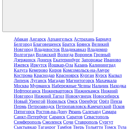
Абакан
Ангарск
Архангельск
Астрахань
Барнаул
Белгород
Благовещенск
Братск
Брянск
Великий
Новгород
Владивосток
Владикавказ
Владимир
Волгоград
Волжский
Вологда
Воронеж
Грозный
Дзержинск
Донецк
Екатеринбург
Запорожье
Иваново
Ижевск
Иркутск
Йошкар-Ола
Казань
Калининград
Калуга
Кемерово
Киров
Комсомольск-на-Амуре
Кострома
Краснодар
Красноярск
Курган
Курск
Кызыл
Липецк
Луганск
Магадан
Магнитогорск
Махачкала
Москва
Мурманск
Набережные Челны
Нальчик
Находка
Нефтеюганск
Нижневартовск
Нижнекамск
Нижний
Новгород
Нижний Тагил
Новокузнецк
Новосибирск
Новый Уренгой
Норильск
Омск
Оренбург
Орёл
Пенза
Пермь
Петрозаводск
Петропавловск-Камчатский
Псков
Пятигорск
Ростов-на-Дону
Рязань
Салехард
Самара
Санкт-Петербург
Саранск
Саратов
Севастополь
Симферополь
Смоленск
Сочи
Ставрополь
Сургут
Сыктывкар
Таганрог
Тамбов
Тверь
Тольятти
Томск
Тула