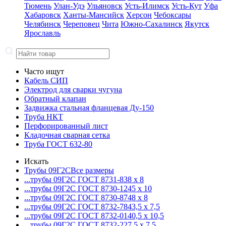
Тюмень
Улан-Удэ
Ульяновск
Усть-Илимск
Усть-Кут
Уфа
Хабаровск
Ханты-Мансийск
Херсон
Чебоксары
Челябинск
Череповец
Чита
Южно-Сахалинск
Якутск
Ярославль
Часто ищут
Кабель СИП
Электрод для сварки чугуна
Обратный клапан
Задвижка стальная фланцевая Ду-150
Труба НКТ
Перфорированный лист
Кладочная сварная сетка
Труба ГОСТ 632-80
Искать
Трубы 09Г2С
Все размеры
...трубы 09Г2С ГОСТ 8731-8
38 x 8
...трубы 09Г2С ГОСТ 8730-12
45 x 10
...трубы 09Г2С ГОСТ 8730-87
48 x 8
...трубы 09Г2С ГОСТ 8732-78
43,5 x 7,5
...трубы 09Г2С ГОСТ 8732-01
40,5 x 10,5
...трубы 09Г2С ГОСТ 8732-22
7,5 x 7,5