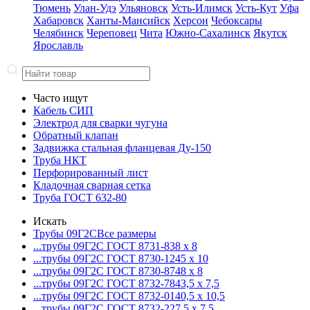
Тюмень
Улан-Удэ
Ульяновск
Усть-Илимск
Усть-Кут
Уфа
Хабаровск
Ханты-Мансийск
Херсон
Чебоксары
Челябинск
Череповец
Чита
Южно-Сахалинск
Якутск
Ярославль
Часто ищут
Кабель СИП
Электрод для сварки чугуна
Обратный клапан
Задвижка стальная фланцевая Ду-150
Труба НКТ
Перфорированный лист
Кладочная сварная сетка
Труба ГОСТ 632-80
Искать
Трубы 09Г2С
Все размеры
...трубы 09Г2С ГОСТ 8731-8
38 x 8
...трубы 09Г2С ГОСТ 8730-12
45 x 10
...трубы 09Г2С ГОСТ 8730-87
48 x 8
...трубы 09Г2С ГОСТ 8732-78
43,5 x 7,5
...трубы 09Г2С ГОСТ 8732-01
40,5 x 10,5
...трубы 09Г2С ГОСТ 8732-22
7,5 x 7,5