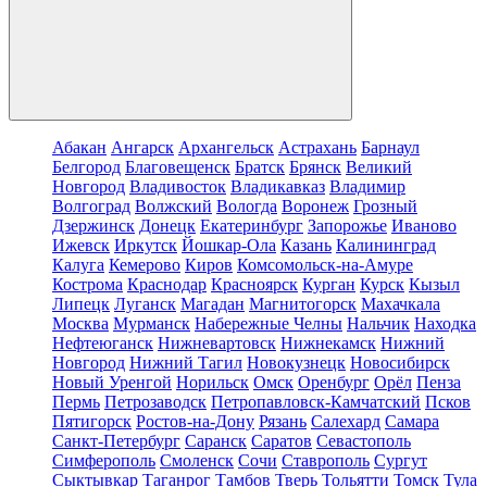
Абакан
Ангарск
Архангельск
Астрахань
Барнаул
Белгород
Благовещенск
Братск
Брянск
Великий
Новгород
Владивосток
Владикавказ
Владимир
Волгоград
Волжский
Вологда
Воронеж
Грозный
Дзержинск
Донецк
Екатеринбург
Запорожье
Иваново
Ижевск
Иркутск
Йошкар-Ола
Казань
Калининград
Калуга
Кемерово
Киров
Комсомольск-на-Амуре
Кострома
Краснодар
Красноярск
Курган
Курск
Кызыл
Липецк
Луганск
Магадан
Магнитогорск
Махачкала
Москва
Мурманск
Набережные Челны
Нальчик
Находка
Нефтеюганск
Нижневартовск
Нижнекамск
Нижний
Новгород
Нижний Тагил
Новокузнецк
Новосибирск
Новый Уренгой
Норильск
Омск
Оренбург
Орёл
Пенза
Пермь
Петрозаводск
Петропавловск-Камчатский
Псков
Пятигорск
Ростов-на-Дону
Рязань
Салехард
Самара
Санкт-Петербург
Саранск
Саратов
Севастополь
Симферополь
Смоленск
Сочи
Ставрополь
Сургут
Сыктывкар
Таганрог
Тамбов
Тверь
Тольятти
Томск
Тула