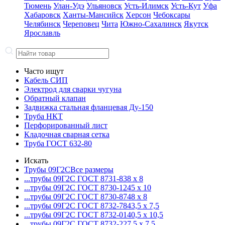
Тюмень
Улан-Удэ
Ульяновск
Усть-Илимск
Усть-Кут
Уфа
Хабаровск
Ханты-Мансийск
Херсон
Чебоксары
Челябинск
Череповец
Чита
Южно-Сахалинск
Якутск
Ярославль
Часто ищут
Кабель СИП
Электрод для сварки чугуна
Обратный клапан
Задвижка стальная фланцевая Ду-150
Труба НКТ
Перфорированный лист
Кладочная сварная сетка
Труба ГОСТ 632-80
Искать
Трубы 09Г2С
Все размеры
...трубы 09Г2С ГОСТ 8731-8
38 x 8
...трубы 09Г2С ГОСТ 8730-12
45 x 10
...трубы 09Г2С ГОСТ 8730-87
48 x 8
...трубы 09Г2С ГОСТ 8732-78
43,5 x 7,5
...трубы 09Г2С ГОСТ 8732-01
40,5 x 10,5
...трубы 09Г2С ГОСТ 8732-22
7,5 x 7,5