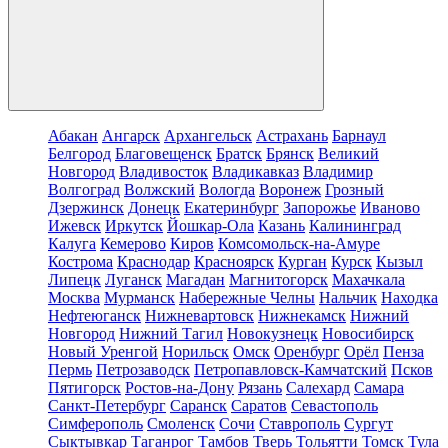
Абакан
Ангарск
Архангельск
Астрахань
Барнаул
Белгород
Благовещенск
Братск
Брянск
Великий
Новгород
Владивосток
Владикавказ
Владимир
Волгоград
Волжский
Вологда
Воронеж
Грозный
Дзержинск
Донецк
Екатеринбург
Запорожье
Иваново
Ижевск
Иркутск
Йошкар-Ола
Казань
Калининград
Калуга
Кемерово
Киров
Комсомольск-на-Амуре
Кострома
Краснодар
Красноярск
Курган
Курск
Кызыл
Липецк
Луганск
Магадан
Магнитогорск
Махачкала
Москва
Мурманск
Набережные Челны
Нальчик
Находка
Нефтеюганск
Нижневартовск
Нижнекамск
Нижний
Новгород
Нижний Тагил
Новокузнецк
Новосибирск
Новый Уренгой
Норильск
Омск
Оренбург
Орёл
Пенза
Пермь
Петрозаводск
Петропавловск-Камчатский
Псков
Пятигорск
Ростов-на-Дону
Рязань
Салехард
Самара
Санкт-Петербург
Саранск
Саратов
Севастополь
Симферополь
Смоленск
Сочи
Ставрополь
Сургут
Сыктывкар
Таганрог
Тамбов
Тверь
Тольятти
Томск
Тула