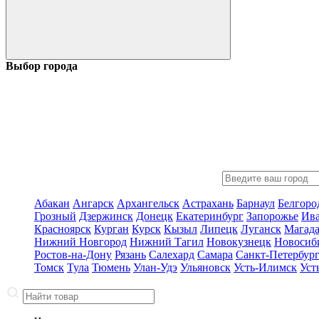
Выбор города
Абакан
Ангарск
Архангельск
Астрахань
Барнаул
Белгоро
Грозный
Дзержинск
Донецк
Екатеринбург
Запорожье
Ив
Красноярск
Курган
Курск
Кызыл
Липецк
Луганск
Магад
Нижний Новгород
Нижний Тагил
Новокузнецк
Новосиб
Ростов-на-Дону
Рязань
Салехард
Самара
Санкт-Петербур
Томск
Тула
Тюмень
Улан-Удэ
Ульяновск
Усть-Илимск
Уст