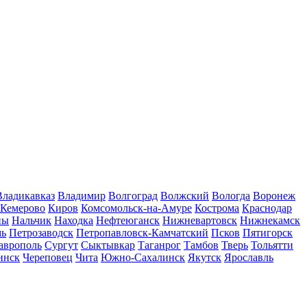
Владикавказ
Владимир
Волгоград
Волжский
Вологда
Воронеж
Кемерово
Киров
Комсомольск-на-Амуре
Кострома
Краснодар
ны
Нальчик
Находка
Нефтеюганск
Нижневартовск
Нижнекамск
мь
Петрозаводск
Петропавловск-Камчатский
Псков
Пятигорск
аврополь
Сургут
Сыктывкар
Таганрог
Тамбов
Тверь
Тольятти
инск
Череповец
Чита
Южно-Сахалинск
Якутск
Ярославль