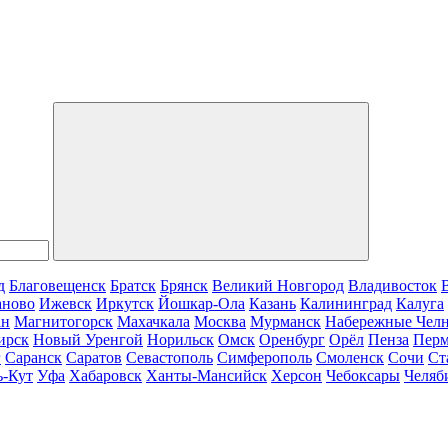
д
Благовещенск
Братск
Брянск
Великий Новгород
Владивосток
аново
Ижевск
Иркутск
Йошкар-Ола
Казань
Калининград
Калуга
ан
Магнитогорск
Махачкала
Москва
Мурманск
Набережные Чел
ирск
Новый Уренгой
Норильск
Омск
Оренбург
Орёл
Пенза
Пер
г
Саранск
Саратов
Севастополь
Симферополь
Смоленск
Сочи
Ст
ь-Кут
Уфа
Хабаровск
Ханты-Мансийск
Херсон
Чебоксары
Челяб