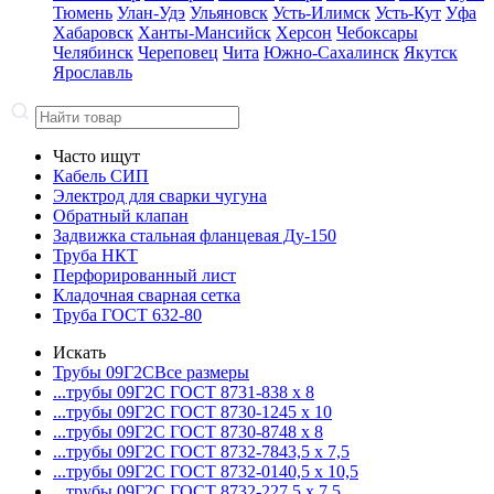
Тюмень
Улан-Удэ
Ульяновск
Усть-Илимск
Усть-Кут
Уфа
Хабаровск
Ханты-Мансийск
Херсон
Чебоксары
Челябинск
Череповец
Чита
Южно-Сахалинск
Якутск
Ярославль
Часто ищут
Кабель СИП
Электрод для сварки чугуна
Обратный клапан
Задвижка стальная фланцевая Ду-150
Труба НКТ
Перфорированный лист
Кладочная сварная сетка
Труба ГОСТ 632-80
Искать
Трубы 09Г2С
Все размеры
...трубы 09Г2С ГОСТ 8731-8
38 x 8
...трубы 09Г2С ГОСТ 8730-12
45 x 10
...трубы 09Г2С ГОСТ 8730-87
48 x 8
...трубы 09Г2С ГОСТ 8732-78
43,5 x 7,5
...трубы 09Г2С ГОСТ 8732-01
40,5 x 10,5
...трубы 09Г2С ГОСТ 8732-22
7,5 x 7,5