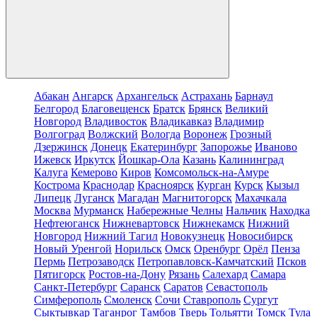
Абакан
Ангарск
Архангельск
Астрахань
Барнаул
Белгород
Благовещенск
Братск
Брянск
Великий
Новгород
Владивосток
Владикавказ
Владимир
Волгоград
Волжский
Вологда
Воронеж
Грозный
Дзержинск
Донецк
Екатеринбург
Запорожье
Иваново
Ижевск
Иркутск
Йошкар-Ола
Казань
Калининград
Калуга
Кемерово
Киров
Комсомольск-на-Амуре
Кострома
Краснодар
Красноярск
Курган
Курск
Кызыл
Липецк
Луганск
Магадан
Магнитогорск
Махачкала
Москва
Мурманск
Набережные Челны
Нальчик
Находка
Нефтеюганск
Нижневартовск
Нижнекамск
Нижний
Новгород
Нижний Тагил
Новокузнецк
Новосибирск
Новый Уренгой
Норильск
Омск
Оренбург
Орёл
Пенза
Пермь
Петрозаводск
Петропавловск-Камчатский
Псков
Пятигорск
Ростов-на-Дону
Рязань
Салехард
Самара
Санкт-Петербург
Саранск
Саратов
Севастополь
Симферополь
Смоленск
Сочи
Ставрополь
Сургут
Сыктывкар
Таганрог
Тамбов
Тверь
Тольятти
Томск
Тула