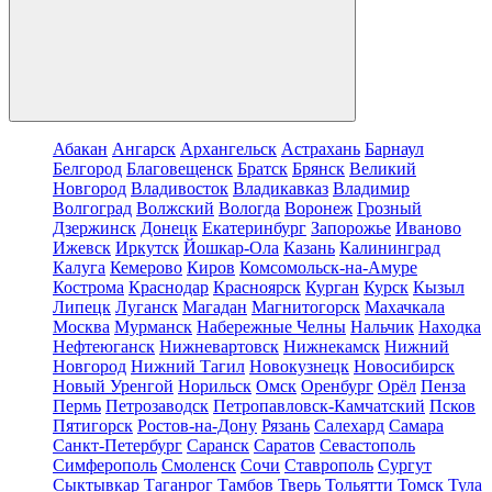
Абакан
Ангарск
Архангельск
Астрахань
Барнаул
Белгород
Благовещенск
Братск
Брянск
Великий
Новгород
Владивосток
Владикавказ
Владимир
Волгоград
Волжский
Вологда
Воронеж
Грозный
Дзержинск
Донецк
Екатеринбург
Запорожье
Иваново
Ижевск
Иркутск
Йошкар-Ола
Казань
Калининград
Калуга
Кемерово
Киров
Комсомольск-на-Амуре
Кострома
Краснодар
Красноярск
Курган
Курск
Кызыл
Липецк
Луганск
Магадан
Магнитогорск
Махачкала
Москва
Мурманск
Набережные Челны
Нальчик
Находка
Нефтеюганск
Нижневартовск
Нижнекамск
Нижний
Новгород
Нижний Тагил
Новокузнецк
Новосибирск
Новый Уренгой
Норильск
Омск
Оренбург
Орёл
Пенза
Пермь
Петрозаводск
Петропавловск-Камчатский
Псков
Пятигорск
Ростов-на-Дону
Рязань
Салехард
Самара
Санкт-Петербург
Саранск
Саратов
Севастополь
Симферополь
Смоленск
Сочи
Ставрополь
Сургут
Сыктывкар
Таганрог
Тамбов
Тверь
Тольятти
Томск
Тула