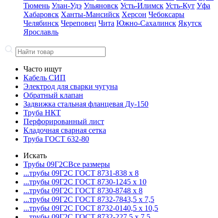
Тюмень
Улан-Удэ
Ульяновск
Усть-Илимск
Усть-Кут
Уфа
Хабаровск
Ханты-Мансийск
Херсон
Чебоксары
Челябинск
Череповец
Чита
Южно-Сахалинск
Якутск
Ярославль
Часто ищут
Кабель СИП
Электрод для сварки чугуна
Обратный клапан
Задвижка стальная фланцевая Ду-150
Труба НКТ
Перфорированный лист
Кладочная сварная сетка
Труба ГОСТ 632-80
Искать
Трубы 09Г2С
Все размеры
...трубы 09Г2С ГОСТ 8731-8
38 x 8
...трубы 09Г2С ГОСТ 8730-12
45 x 10
...трубы 09Г2С ГОСТ 8730-87
48 x 8
...трубы 09Г2С ГОСТ 8732-78
43,5 x 7,5
...трубы 09Г2С ГОСТ 8732-01
40,5 x 10,5
...трубы 09Г2С ГОСТ 8732-22
7,5 x 7,5