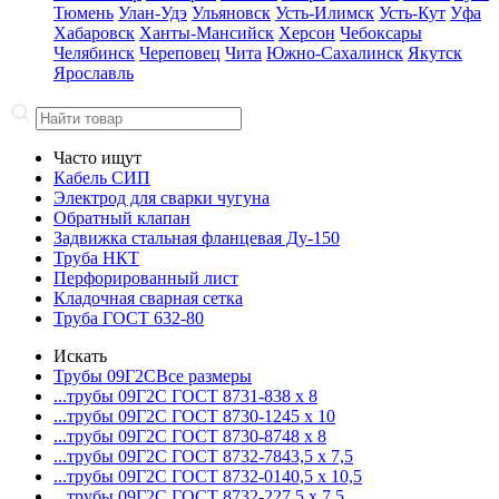
Тюмень
Улан-Удэ
Ульяновск
Усть-Илимск
Усть-Кут
Уфа
Хабаровск
Ханты-Мансийск
Херсон
Чебоксары
Челябинск
Череповец
Чита
Южно-Сахалинск
Якутск
Ярославль
Часто ищут
Кабель СИП
Электрод для сварки чугуна
Обратный клапан
Задвижка стальная фланцевая Ду-150
Труба НКТ
Перфорированный лист
Кладочная сварная сетка
Труба ГОСТ 632-80
Искать
Трубы 09Г2С
Все размеры
...трубы 09Г2С ГОСТ 8731-8
38 x 8
...трубы 09Г2С ГОСТ 8730-12
45 x 10
...трубы 09Г2С ГОСТ 8730-87
48 x 8
...трубы 09Г2С ГОСТ 8732-78
43,5 x 7,5
...трубы 09Г2С ГОСТ 8732-01
40,5 x 10,5
...трубы 09Г2С ГОСТ 8732-22
7,5 x 7,5