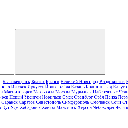
д
Благовещенск
Братск
Брянск
Великий Новгород
Владивосток
аново
Ижевск
Иркутск
Йошкар-Ола
Казань
Калининград
Калуга
ан
Магнитогорск
Махачкала
Москва
Мурманск
Набережные Чел
ирск
Новый Уренгой
Норильск
Омск
Оренбург
Орёл
Пенза
Пер
г
Саранск
Саратов
Севастополь
Симферополь
Смоленск
Сочи
Ст
ь-Кут
Уфа
Хабаровск
Ханты-Мансийск
Херсон
Чебоксары
Челяб