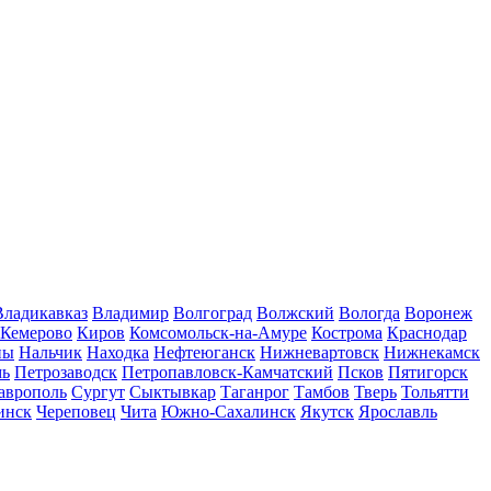
Владикавказ
Владимир
Волгоград
Волжский
Вологда
Воронеж
Кемерово
Киров
Комсомольск-на-Амуре
Кострома
Краснодар
ны
Нальчик
Находка
Нефтеюганск
Нижневартовск
Нижнекамск
мь
Петрозаводск
Петропавловск-Камчатский
Псков
Пятигорск
аврополь
Сургут
Сыктывкар
Таганрог
Тамбов
Тверь
Тольятти
инск
Череповец
Чита
Южно-Сахалинск
Якутск
Ярославль