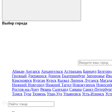
Выбор города
Абакан
Ангарск
Архангельск
Астрахань
Барнаул
Белгоро
Грозный
Дзержинск
Донецк
Екатеринбург
Запорожье
Ив
Красноярск
Курган
Курск
Кызыл
Липецк
Луганск
Магад
Нижний Новгород
Нижний Тагил
Новокузнецк
Новосиб
Ростов-на-Дону
Рязань
Салехард
Самара
Санкт-Петербур
Томск
Тула
Тюмень
Улан-Удэ
Ульяновск
Усть-Илимск
Уст