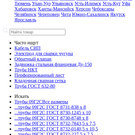
Тюмень
Улан-Удэ
Ульяновск
Усть-Илимск
Усть-Кут
Уфа
Хабаровск
Ханты-Мансийск
Херсон
Чебоксары
Челябинск
Череповец
Чита
Южно-Сахалинск
Якутск
Ярославль
Часто ищут
Кабель СИП
Электрод для сварки чугуна
Обратный клапан
Задвижка стальная фланцевая Ду-150
Труба НКТ
Перфорированный лист
Кладочная сварная сетка
Труба ГОСТ 632-80
Искать
Трубы 09Г2С
Все размеры
...трубы 09Г2С ГОСТ 8731-8
38 x 8
...трубы 09Г2С ГОСТ 8730-12
45 x 10
...трубы 09Г2С ГОСТ 8730-87
48 x 8
...трубы 09Г2С ГОСТ 8732-78
43,5 x 7,5
...трубы 09Г2С ГОСТ 8732-01
40,5 x 10,5
...трубы 09Г2С ГОСТ 8732-22
7,5 x 7,5