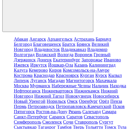
Абакан
Ангарск
Архангельск
Астрахань
Барнаул
Белгород
Благовещенск
Братск
Брянск
Великий
Новгород
Владивосток
Владикавказ
Владимир
Волгоград
Волжский
Вологда
Воронеж
Грозный
Дзержинск
Донецк
Екатеринбург
Запорожье
Иваново
Ижевск
Иркутск
Йошкар-Ола
Казань
Калининград
Калуга
Кемерово
Киров
Комсомольск-на-Амуре
Кострома
Краснодар
Красноярск
Курган
Курск
Кызыл
Липецк
Луганск
Магадан
Магнитогорск
Махачкала
Москва
Мурманск
Набережные Челны
Нальчик
Находка
Нефтеюганск
Нижневартовск
Нижнекамск
Нижний
Новгород
Нижний Тагил
Новокузнецк
Новосибирск
Новый Уренгой
Норильск
Омск
Оренбург
Орёл
Пенза
Пермь
Петрозаводск
Петропавловск-Камчатский
Псков
Пятигорск
Ростов-на-Дону
Рязань
Салехард
Самара
Санкт-Петербург
Саранск
Саратов
Севастополь
Симферополь
Смоленск
Сочи
Ставрополь
Сургут
Сыктывкар
Таганрог
Тамбов
Тверь
Тольятти
Томск
Тула