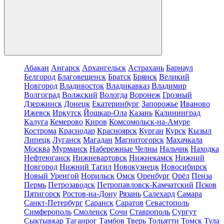
Абакан
Ангарск
Архангельск
Астрахань
Барнаул
Белгород
Благовещенск
Братск
Брянск
Великий
Новгород
Владивосток
Владикавказ
Владимир
Волгоград
Волжский
Вологда
Воронеж
Грозный
Дзержинск
Донецк
Екатеринбург
Запорожье
Иваново
Ижевск
Иркутск
Йошкар-Ола
Казань
Калининград
Калуга
Кемерово
Киров
Комсомольск-на-Амуре
Кострома
Краснодар
Красноярск
Курган
Курск
Кызыл
Липецк
Луганск
Магадан
Магнитогорск
Махачкала
Москва
Мурманск
Набережные Челны
Нальчик
Находка
Нефтеюганск
Нижневартовск
Нижнекамск
Нижний
Новгород
Нижний Тагил
Новокузнецк
Новосибирск
Новый Уренгой
Норильск
Омск
Оренбург
Орёл
Пенза
Пермь
Петрозаводск
Петропавловск-Камчатский
Псков
Пятигорск
Ростов-на-Дону
Рязань
Салехард
Самара
Санкт-Петербург
Саранск
Саратов
Севастополь
Симферополь
Смоленск
Сочи
Ставрополь
Сургут
Сыктывкар
Таганрог
Тамбов
Тверь
Тольятти
Томск
Тула