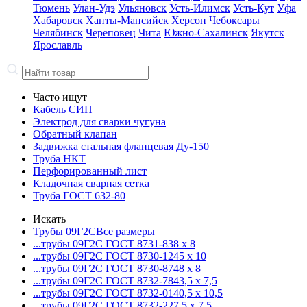
Тюмень
Улан-Удэ
Ульяновск
Усть-Илимск
Усть-Кут
Уфа
Хабаровск
Ханты-Мансийск
Херсон
Чебоксары
Челябинск
Череповец
Чита
Южно-Сахалинск
Якутск
Ярославль
Часто ищут
Кабель СИП
Электрод для сварки чугуна
Обратный клапан
Задвижка стальная фланцевая Ду-150
Труба НКТ
Перфорированный лист
Кладочная сварная сетка
Труба ГОСТ 632-80
Искать
Трубы 09Г2С
Все размеры
...трубы 09Г2С ГОСТ 8731-8
38 x 8
...трубы 09Г2С ГОСТ 8730-12
45 x 10
...трубы 09Г2С ГОСТ 8730-87
48 x 8
...трубы 09Г2С ГОСТ 8732-78
43,5 x 7,5
...трубы 09Г2С ГОСТ 8732-01
40,5 x 10,5
...трубы 09Г2С ГОСТ 8732-22
7,5 x 7,5