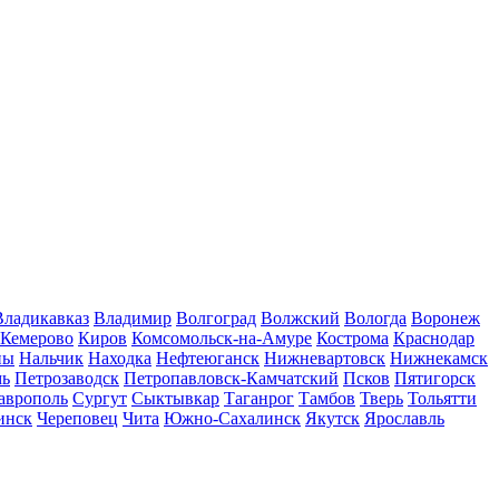
Владикавказ
Владимир
Волгоград
Волжский
Вологда
Воронеж
Кемерово
Киров
Комсомольск-на-Амуре
Кострома
Краснодар
ны
Нальчик
Находка
Нефтеюганск
Нижневартовск
Нижнекамск
мь
Петрозаводск
Петропавловск-Камчатский
Псков
Пятигорск
аврополь
Сургут
Сыктывкар
Таганрог
Тамбов
Тверь
Тольятти
инск
Череповец
Чита
Южно-Сахалинск
Якутск
Ярославль