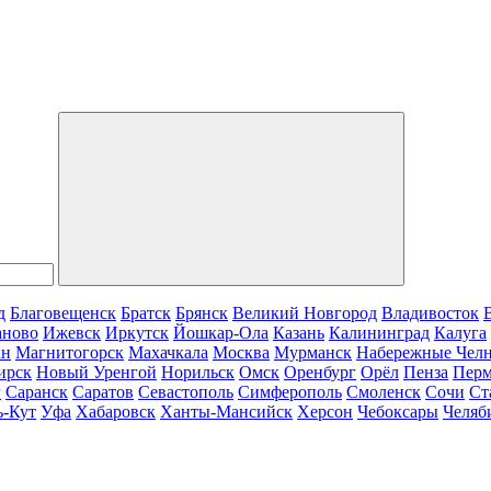
д
Благовещенск
Братск
Брянск
Великий Новгород
Владивосток
аново
Ижевск
Иркутск
Йошкар-Ола
Казань
Калининград
Калуга
ан
Магнитогорск
Махачкала
Москва
Мурманск
Набережные Чел
ирск
Новый Уренгой
Норильск
Омск
Оренбург
Орёл
Пенза
Пер
г
Саранск
Саратов
Севастополь
Симферополь
Смоленск
Сочи
Ст
ь-Кут
Уфа
Хабаровск
Ханты-Мансийск
Херсон
Чебоксары
Челяб