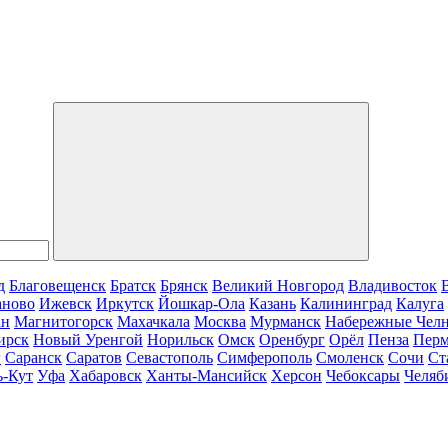
д
Благовещенск
Братск
Брянск
Великий Новгород
Владивосток
аново
Ижевск
Иркутск
Йошкар-Ола
Казань
Калининград
Калуга
ан
Магнитогорск
Махачкала
Москва
Мурманск
Набережные Чел
ирск
Новый Уренгой
Норильск
Омск
Оренбург
Орёл
Пенза
Пер
г
Саранск
Саратов
Севастополь
Симферополь
Смоленск
Сочи
Ст
ь-Кут
Уфа
Хабаровск
Ханты-Мансийск
Херсон
Чебоксары
Челяб