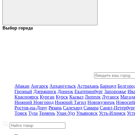
Выбор города
Абакан
Ангарск
Архангельск
Астрахань
Барнаул
Белгоро
Грозный
Дзержинск
Донецк
Екатеринбург
Запорожье
Ив
Красноярск
Курган
Курск
Кызыл
Липецк
Луганск
Магад
Нижний Новгород
Нижний Тагил
Новокузнецк
Новосиб
Ростов-на-Дону
Рязань
Салехард
Самара
Санкт-Петербур
Томск
Тула
Тюмень
Улан-Удэ
Ульяновск
Усть-Илимск
Уст