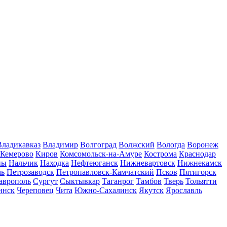
Владикавказ
Владимир
Волгоград
Волжский
Вологда
Воронеж
Кемерово
Киров
Комсомольск-на-Амуре
Кострома
Краснодар
ны
Нальчик
Находка
Нефтеюганск
Нижневартовск
Нижнекамск
мь
Петрозаводск
Петропавловск-Камчатский
Псков
Пятигорск
аврополь
Сургут
Сыктывкар
Таганрог
Тамбов
Тверь
Тольятти
инск
Череповец
Чита
Южно-Сахалинск
Якутск
Ярославль