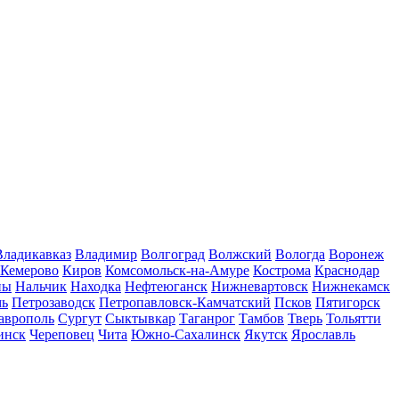
Владикавказ
Владимир
Волгоград
Волжский
Вологда
Воронеж
Кемерово
Киров
Комсомольск-на-Амуре
Кострома
Краснодар
ны
Нальчик
Находка
Нефтеюганск
Нижневартовск
Нижнекамск
мь
Петрозаводск
Петропавловск-Камчатский
Псков
Пятигорск
аврополь
Сургут
Сыктывкар
Таганрог
Тамбов
Тверь
Тольятти
инск
Череповец
Чита
Южно-Сахалинск
Якутск
Ярославль