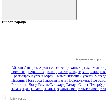
Выбор города
Абакан
Ангарск
Архангельск
Астрахань
Барнаул
Белгоро
Грозный
Дзержинск
Донецк
Екатеринбург
Запорожье
Ив
Красноярск
Курган
Курск
Кызыл
Липецк
Луганск
Магад
Нижний Новгород
Нижний Тагил
Новокузнецк
Новосиб
Ростов-на-Дону
Рязань
Салехард
Самара
Санкт-Петербур
Томск
Тула
Тюмень
Улан-Удэ
Ульяновск
Усть-Илимск
Уст