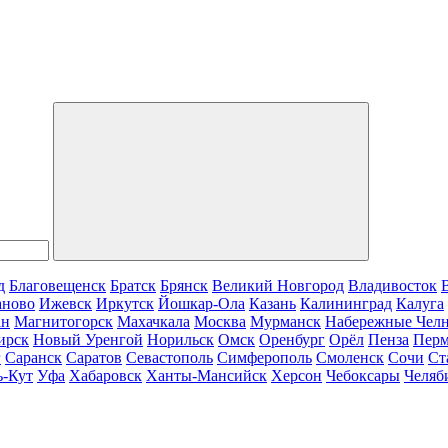
д
Благовещенск
Братск
Брянск
Великий Новгород
Владивосток
аново
Ижевск
Иркутск
Йошкар-Ола
Казань
Калининград
Калуга
ан
Магнитогорск
Махачкала
Москва
Мурманск
Набережные Чел
ирск
Новый Уренгой
Норильск
Омск
Оренбург
Орёл
Пенза
Пер
г
Саранск
Саратов
Севастополь
Симферополь
Смоленск
Сочи
Ст
ь-Кут
Уфа
Хабаровск
Ханты-Мансийск
Херсон
Чебоксары
Челяб