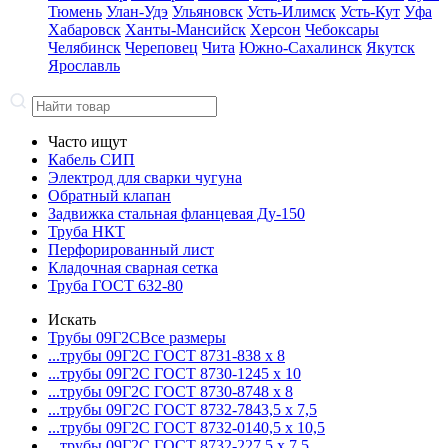
Тюмень
Улан-Удэ
Ульяновск
Усть-Илимск
Усть-Кут
Уфа
Хабаровск
Ханты-Мансийск
Херсон
Чебоксары
Челябинск
Череповец
Чита
Южно-Сахалинск
Якутск
Ярославль
Часто ищут
Кабель СИП
Электрод для сварки чугуна
Обратный клапан
Задвижка стальная фланцевая Ду-150
Труба НКТ
Перфорированный лист
Кладочная сварная сетка
Труба ГОСТ 632-80
Искать
Трубы 09Г2С
Все размеры
...трубы 09Г2С ГОСТ 8731-8
38 x 8
...трубы 09Г2С ГОСТ 8730-12
45 x 10
...трубы 09Г2С ГОСТ 8730-87
48 x 8
...трубы 09Г2С ГОСТ 8732-78
43,5 x 7,5
...трубы 09Г2С ГОСТ 8732-01
40,5 x 10,5
...трубы 09Г2С ГОСТ 8732-22
7,5 x 7,5