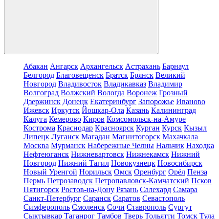
Абакан
Ангарск
Архангельск
Астрахань
Барнаул
Белгород
Благовещенск
Братск
Брянск
Великий
Новгород
Владивосток
Владикавказ
Владимир
Волгоград
Волжский
Вологда
Воронеж
Грозный
Дзержинск
Донецк
Екатеринбург
Запорожье
Иваново
Ижевск
Иркутск
Йошкар-Ола
Казань
Калининград
Калуга
Кемерово
Киров
Комсомольск-на-Амуре
Кострома
Краснодар
Красноярск
Курган
Курск
Кызыл
Липецк
Луганск
Магадан
Магнитогорск
Махачкала
Москва
Мурманск
Набережные Челны
Нальчик
Находка
Нефтеюганск
Нижневартовск
Нижнекамск
Нижний
Новгород
Нижний Тагил
Новокузнецк
Новосибирск
Новый Уренгой
Норильск
Омск
Оренбург
Орёл
Пенза
Пермь
Петрозаводск
Петропавловск-Камчатский
Псков
Пятигорск
Ростов-на-Дону
Рязань
Салехард
Самара
Санкт-Петербург
Саранск
Саратов
Севастополь
Симферополь
Смоленск
Сочи
Ставрополь
Сургут
Сыктывкар
Таганрог
Тамбов
Тверь
Тольятти
Томск
Тула