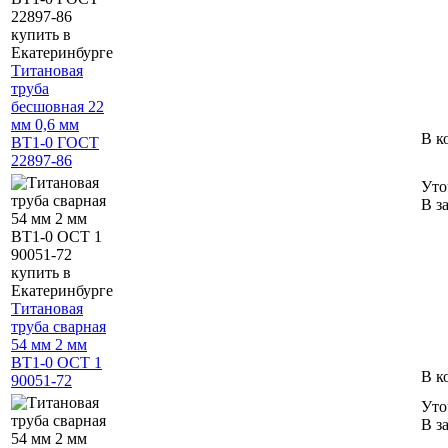
Титановая
труба
бесшовная 22
мм 0,6 мм
В к
ВТ1-0 ГОСТ
22897-86
Уто
В з
Титановая
труба сварная
54 мм 2 мм
ВТ1-0 ОСТ 1
В к
90051-72
Уто
В з