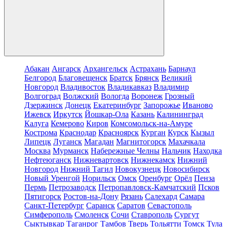
Абакан
Ангарск
Архангельск
Астрахань
Барнаул
Белгород
Благовещенск
Братск
Брянск
Великий
Новгород
Владивосток
Владикавказ
Владимир
Волгоград
Волжский
Вологда
Воронеж
Грозный
Дзержинск
Донецк
Екатеринбург
Запорожье
Иваново
Ижевск
Иркутск
Йошкар-Ола
Казань
Калининград
Калуга
Кемерово
Киров
Комсомольск-на-Амуре
Кострома
Краснодар
Красноярск
Курган
Курск
Кызыл
Липецк
Луганск
Магадан
Магнитогорск
Махачкала
Москва
Мурманск
Набережные Челны
Нальчик
Находка
Нефтеюганск
Нижневартовск
Нижнекамск
Нижний
Новгород
Нижний Тагил
Новокузнецк
Новосибирск
Новый Уренгой
Норильск
Омск
Оренбург
Орёл
Пенза
Пермь
Петрозаводск
Петропавловск-Камчатский
Псков
Пятигорск
Ростов-на-Дону
Рязань
Салехард
Самара
Санкт-Петербург
Саранск
Саратов
Севастополь
Симферополь
Смоленск
Сочи
Ставрополь
Сургут
Сыктывкар
Таганрог
Тамбов
Тверь
Тольятти
Томск
Тула