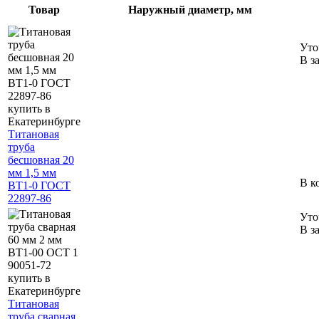
Товар
Наружный диаметр, мм
Уто
В з
Титановая
труба
бесшовная 20
мм 1,5 мм
В к
ВТ1-0 ГОСТ
22897-86
Уто
В з
Титановая
труба сварная