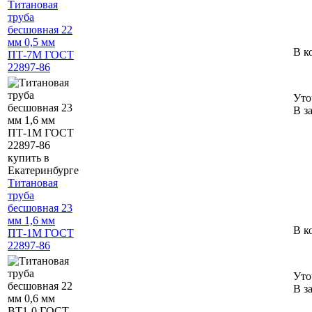
Титановая
труба
бесшовная 22
мм 0,5 мм
В к
ПТ-7М ГОСТ
22897-86
Уто
В з
Титановая
труба
бесшовная 23
мм 1,6 мм
В к
ПТ-1М ГОСТ
22897-86
Уто
В з