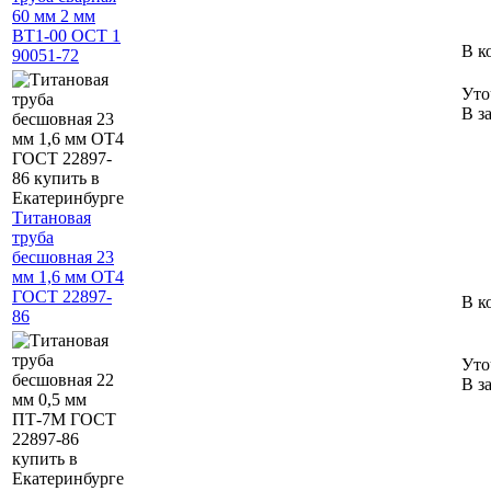
60 мм 2 мм
ВТ1-00 ОСТ 1
В к
90051-72
Уто
В з
Титановая
труба
бесшовная 23
мм 1,6 мм ОТ4
ГОСТ 22897-
В к
86
Уто
В з