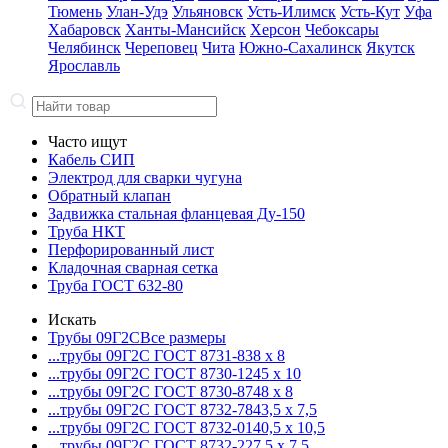
Тюмень
Улан-Удэ
Ульяновск
Усть-Илимск
Усть-Кут
Уфа
Хабаровск
Ханты-Мансийск
Херсон
Чебоксары
Челябинск
Череповец
Чита
Южно-Сахалинск
Якутск
Ярославль
Часто ищут
Кабель СИП
Электрод для сварки чугуна
Обратный клапан
Задвижка стальная фланцевая Ду-150
Труба НКТ
Перфорированный лист
Кладочная сварная сетка
Труба ГОСТ 632-80
Искать
Трубы 09Г2С
Все размеры
...трубы 09Г2С ГОСТ 8731-8
38 x 8
...трубы 09Г2С ГОСТ 8730-12
45 x 10
...трубы 09Г2С ГОСТ 8730-87
48 x 8
...трубы 09Г2С ГОСТ 8732-78
43,5 x 7,5
...трубы 09Г2С ГОСТ 8732-01
40,5 x 10,5
...трубы 09Г2С ГОСТ 8732-22
7,5 x 7,5