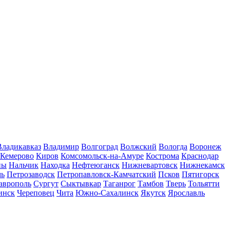
Владикавказ
Владимир
Волгоград
Волжский
Вологда
Воронеж
Кемерово
Киров
Комсомольск-на-Амуре
Кострома
Краснодар
ны
Нальчик
Находка
Нефтеюганск
Нижневартовск
Нижнекамск
мь
Петрозаводск
Петропавловск-Камчатский
Псков
Пятигорск
аврополь
Сургут
Сыктывкар
Таганрог
Тамбов
Тверь
Тольятти
инск
Череповец
Чита
Южно-Сахалинск
Якутск
Ярославль