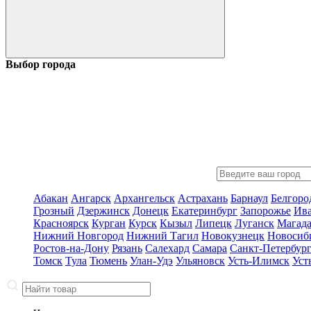
Выбор города
Абакан
Ангарск
Архангельск
Астрахань
Барнаул
Белгоро
Грозный
Дзержинск
Донецк
Екатеринбург
Запорожье
Ив
Красноярск
Курган
Курск
Кызыл
Липецк
Луганск
Магад
Нижний Новгород
Нижний Тагил
Новокузнецк
Новосиб
Ростов-на-Дону
Рязань
Салехард
Самара
Санкт-Петербур
Томск
Тула
Тюмень
Улан-Удэ
Ульяновск
Усть-Илимск
Уст