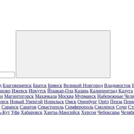
д
Благовещенск
Братск
Брянск
Великий Новгород
Владивосток
аново
Ижевск
Иркутск
Йошкар-Ола
Казань
Калининград
Калуга
ан
Магнитогорск
Махачкала
Москва
Мурманск
Набережные Чел
ирск
Новый Уренгой
Норильск
Омск
Оренбург
Орёл
Пенза
Пер
г
Саранск
Саратов
Севастополь
Симферополь
Смоленск
Сочи
Ст
ь-Кут
Уфа
Хабаровск
Ханты-Мансийск
Херсон
Чебоксары
Челяб