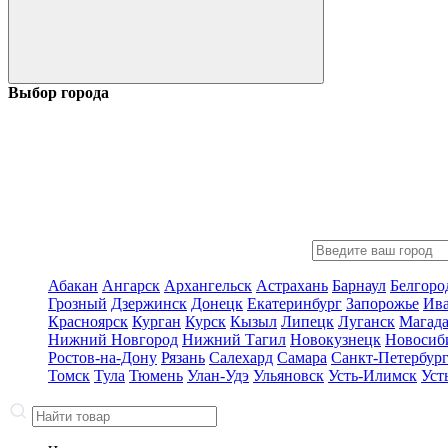
Выбор города
Абакан
Ангарск
Архангельск
Астрахань
Барнаул
Белгоро
Грозный
Дзержинск
Донецк
Екатеринбург
Запорожье
Ив
Красноярск
Курган
Курск
Кызыл
Липецк
Луганск
Магад
Нижний Новгород
Нижний Тагил
Новокузнецк
Новосиб
Ростов-на-Дону
Рязань
Салехард
Самара
Санкт-Петербур
Томск
Тула
Тюмень
Улан-Удэ
Ульяновск
Усть-Илимск
Уст