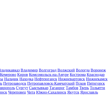
Владикавказ
Владимир
Волгоград
Волжский
Вологда
Воронеж
Кемерово
Киров
Комсомольск-на-Амуре
Кострома
Краснодар
ны
Нальчик
Находка
Нефтеюганск
Нижневартовск
Нижнекамск
мь
Петрозаводск
Петропавловск-Камчатский
Псков
Пятигорск
аврополь
Сургут
Сыктывкар
Таганрог
Тамбов
Тверь
Тольятти
инск
Череповец
Чита
Южно-Сахалинск
Якутск
Ярославль