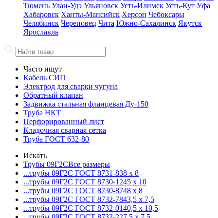
Тюмень
Улан-Удэ
Ульяновск
Усть-Илимск
Усть-Кут
Уфа
Хабаровск
Ханты-Мансийск
Херсон
Чебоксары
Челябинск
Череповец
Чита
Южно-Сахалинск
Якутск
Ярославль
Часто ищут
Кабель СИП
Электрод для сварки чугуна
Обратный клапан
Задвижка стальная фланцевая Ду-150
Труба НКТ
Перфорированный лист
Кладочная сварная сетка
Труба ГОСТ 632-80
Искать
Трубы 09Г2С
Все размеры
...трубы 09Г2С ГОСТ 8731-8
38 x 8
...трубы 09Г2С ГОСТ 8730-12
45 x 10
...трубы 09Г2С ГОСТ 8730-87
48 x 8
...трубы 09Г2С ГОСТ 8732-78
43,5 x 7,5
...трубы 09Г2С ГОСТ 8732-01
40,5 x 10,5
...трубы 09Г2С ГОСТ 8732-22
7,5 x 7,5