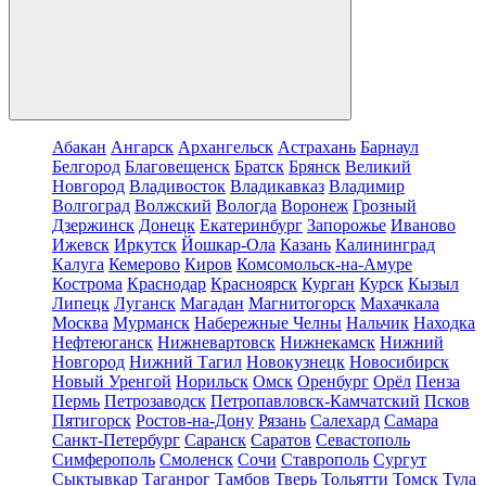
Абакан
Ангарск
Архангельск
Астрахань
Барнаул
Белгород
Благовещенск
Братск
Брянск
Великий
Новгород
Владивосток
Владикавказ
Владимир
Волгоград
Волжский
Вологда
Воронеж
Грозный
Дзержинск
Донецк
Екатеринбург
Запорожье
Иваново
Ижевск
Иркутск
Йошкар-Ола
Казань
Калининград
Калуга
Кемерово
Киров
Комсомольск-на-Амуре
Кострома
Краснодар
Красноярск
Курган
Курск
Кызыл
Липецк
Луганск
Магадан
Магнитогорск
Махачкала
Москва
Мурманск
Набережные Челны
Нальчик
Находка
Нефтеюганск
Нижневартовск
Нижнекамск
Нижний
Новгород
Нижний Тагил
Новокузнецк
Новосибирск
Новый Уренгой
Норильск
Омск
Оренбург
Орёл
Пенза
Пермь
Петрозаводск
Петропавловск-Камчатский
Псков
Пятигорск
Ростов-на-Дону
Рязань
Салехард
Самара
Санкт-Петербург
Саранск
Саратов
Севастополь
Симферополь
Смоленск
Сочи
Ставрополь
Сургут
Сыктывкар
Таганрог
Тамбов
Тверь
Тольятти
Томск
Тула