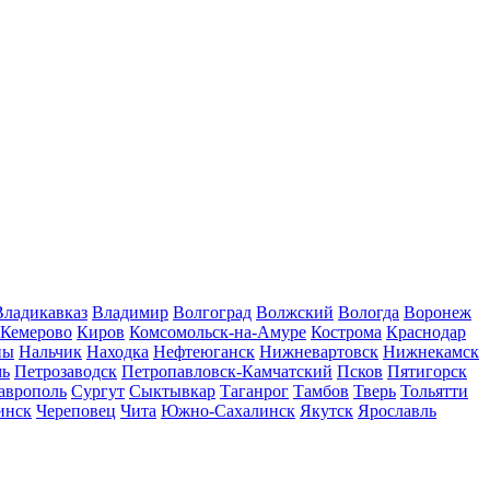
Владикавказ
Владимир
Волгоград
Волжский
Вологда
Воронеж
Кемерово
Киров
Комсомольск-на-Амуре
Кострома
Краснодар
ны
Нальчик
Находка
Нефтеюганск
Нижневартовск
Нижнекамск
мь
Петрозаводск
Петропавловск-Камчатский
Псков
Пятигорск
аврополь
Сургут
Сыктывкар
Таганрог
Тамбов
Тверь
Тольятти
инск
Череповец
Чита
Южно-Сахалинск
Якутск
Ярославль