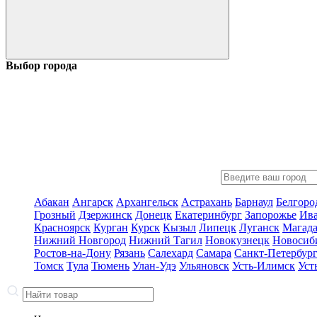
Выбор города
Абакан
Ангарск
Архангельск
Астрахань
Барнаул
Белгоро
Грозный
Дзержинск
Донецк
Екатеринбург
Запорожье
Ив
Красноярск
Курган
Курск
Кызыл
Липецк
Луганск
Магад
Нижний Новгород
Нижний Тагил
Новокузнецк
Новосиб
Ростов-на-Дону
Рязань
Салехард
Самара
Санкт-Петербур
Томск
Тула
Тюмень
Улан-Удэ
Ульяновск
Усть-Илимск
Уст