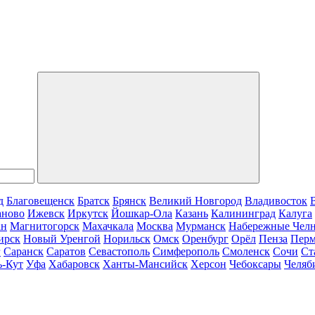
д
Благовещенск
Братск
Брянск
Великий Новгород
Владивосток
аново
Ижевск
Иркутск
Йошкар-Ола
Казань
Калининград
Калуга
ан
Магнитогорск
Махачкала
Москва
Мурманск
Набережные Чел
ирск
Новый Уренгой
Норильск
Омск
Оренбург
Орёл
Пенза
Пер
г
Саранск
Саратов
Севастополь
Симферополь
Смоленск
Сочи
Ст
ь-Кут
Уфа
Хабаровск
Ханты-Мансийск
Херсон
Чебоксары
Челяб