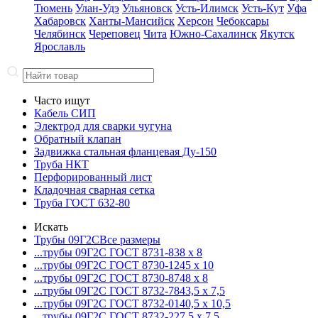
Тюмень
Улан-Удэ
Ульяновск
Усть-Илимск
Усть-Кут
Уфа
Хабаровск
Ханты-Мансийск
Херсон
Чебоксары
Челябинск
Череповец
Чита
Южно-Сахалинск
Якутск
Ярославль
Часто ищут
Кабель СИП
Электрод для сварки чугуна
Обратный клапан
Задвижка стальная фланцевая Ду-150
Труба НКТ
Перфорированный лист
Кладочная сварная сетка
Труба ГОСТ 632-80
Искать
Трубы 09Г2С
Все размеры
...трубы 09Г2С ГОСТ 8731-8
38 x 8
...трубы 09Г2С ГОСТ 8730-12
45 x 10
...трубы 09Г2С ГОСТ 8730-87
48 x 8
...трубы 09Г2С ГОСТ 8732-78
43,5 x 7,5
...трубы 09Г2С ГОСТ 8732-01
40,5 x 10,5
...трубы 09Г2С ГОСТ 8732-22
7,5 x 7,5