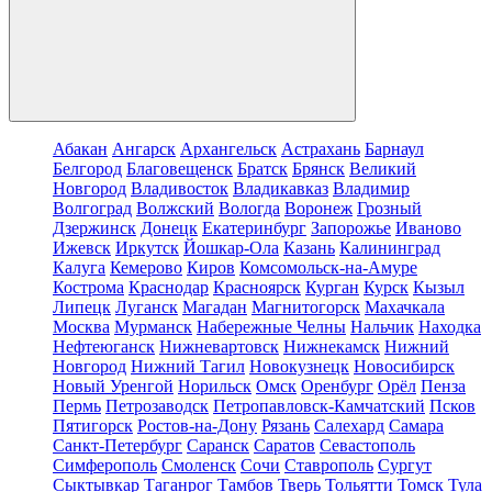
Абакан
Ангарск
Архангельск
Астрахань
Барнаул
Белгород
Благовещенск
Братск
Брянск
Великий
Новгород
Владивосток
Владикавказ
Владимир
Волгоград
Волжский
Вологда
Воронеж
Грозный
Дзержинск
Донецк
Екатеринбург
Запорожье
Иваново
Ижевск
Иркутск
Йошкар-Ола
Казань
Калининград
Калуга
Кемерово
Киров
Комсомольск-на-Амуре
Кострома
Краснодар
Красноярск
Курган
Курск
Кызыл
Липецк
Луганск
Магадан
Магнитогорск
Махачкала
Москва
Мурманск
Набережные Челны
Нальчик
Находка
Нефтеюганск
Нижневартовск
Нижнекамск
Нижний
Новгород
Нижний Тагил
Новокузнецк
Новосибирск
Новый Уренгой
Норильск
Омск
Оренбург
Орёл
Пенза
Пермь
Петрозаводск
Петропавловск-Камчатский
Псков
Пятигорск
Ростов-на-Дону
Рязань
Салехард
Самара
Санкт-Петербург
Саранск
Саратов
Севастополь
Симферополь
Смоленск
Сочи
Ставрополь
Сургут
Сыктывкар
Таганрог
Тамбов
Тверь
Тольятти
Томск
Тула