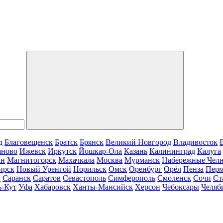
д
Благовещенск
Братск
Брянск
Великий Новгород
Владивосток
аново
Ижевск
Иркутск
Йошкар-Ола
Казань
Калининград
Калуга
ан
Магнитогорск
Махачкала
Москва
Мурманск
Набережные Чел
ирск
Новый Уренгой
Норильск
Омск
Оренбург
Орёл
Пенза
Пер
г
Саранск
Саратов
Севастополь
Симферополь
Смоленск
Сочи
Ст
ь-Кут
Уфа
Хабаровск
Ханты-Мансийск
Херсон
Чебоксары
Челяб