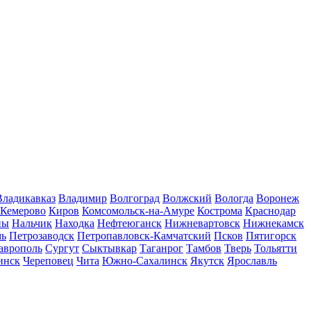
Владикавказ
Владимир
Волгоград
Волжский
Вологда
Воронеж
Кемерово
Киров
Комсомольск-на-Амуре
Кострома
Краснодар
ны
Нальчик
Находка
Нефтеюганск
Нижневартовск
Нижнекамск
мь
Петрозаводск
Петропавловск-Камчатский
Псков
Пятигорск
аврополь
Сургут
Сыктывкар
Таганрог
Тамбов
Тверь
Тольятти
инск
Череповец
Чита
Южно-Сахалинск
Якутск
Ярославль