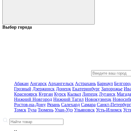
Выбор города
Абакан
Ангарск
Архангельск
Астрахань
Барнаул
Белгоро
Грозный
Дзержинск
Донецк
Екатеринбург
Запорожье
Ив
Красноярск
Курган
Курск
Кызыл
Липецк
Луганск
Магад
Нижний Новгород
Нижний Тагил
Новокузнецк
Новосиб
Ростов-на-Дону
Рязань
Салехард
Самара
Санкт-Петербур
Томск
Тула
Тюмень
Улан-Удэ
Ульяновск
Усть-Илимск
Уст