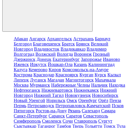
Абакан
Ангарск
Архангельск
Астрахань
Барнаул
Белгород
Благовещенск
Братск
Брянск
Великий
Новгород
Владивосток
Владикавказ
Владимир
Волгоград
Волжский
Вологда
Воронеж
Грозный
Дзержинск
Донецк
Екатеринбург
Запорожье
Иваново
Ижевск
Иркутск
Йошкар-Ола
Казань
Калининград
Калуга
Кемерово
Киров
Комсомольск-на-Амуре
Кострома
Краснодар
Красноярск
Курган
Курск
Кызыл
Липецк
Луганск
Магадан
Магнитогорск
Махачкала
Москва
Мурманск
Набережные Челны
Нальчик
Находка
Нефтеюганск
Нижневартовск
Нижнекамск
Нижний
Новгород
Нижний Тагил
Новокузнецк
Новосибирск
Новый Уренгой
Норильск
Омск
Оренбург
Орёл
Пенза
Пермь
Петрозаводск
Петропавловск-Камчатский
Псков
Пятигорск
Ростов-на-Дону
Рязань
Салехард
Самара
Санкт-Петербург
Саранск
Саратов
Севастополь
Симферополь
Смоленск
Сочи
Ставрополь
Сургут
Сыктывкар
Таганрог
Тамбов
Тверь
Тольятти
Томск
Тула