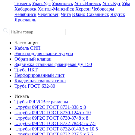
Тюмень
Улан-Удэ
Ульяновск
Усть-Илимск
Усть-Кут
Уфа
Хабаровск
Ханты-Мансийск
Херсон
Чебоксары
Челябинск
Череповец
Чита
Южно-Сахалинск
Якутск
Ярославль
Часто ищут
Кабель СИП
Электрод для сварки чугуна
Обратный клапан
Задвижка стальная фланцевая Ду-150
Труба НКТ
Перфорированный лист
Кладочная сварная сетка
Труба ГОСТ 632-80
Искать
Трубы 09Г2С
Все размеры
...трубы 09Г2С ГОСТ 8731-8
38 x 8
...трубы 09Г2С ГОСТ 8730-12
45 x 10
...трубы 09Г2С ГОСТ 8730-87
48 x 8
...трубы 09Г2С ГОСТ 8732-78
43,5 x 7,5
...трубы 09Г2С ГОСТ 8732-01
40,5 x 10,5
...трубы 09Г2С ГОСТ 8732-22
7,5 x 7,5