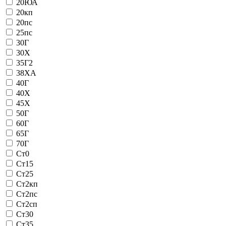
20ЮА
20кп
20пс
25пс
30Г
30Х
35Г2
38ХА
40Г
40Х
45Х
50Г
60Г
65Г
70Г
Ст0
Ст15
Ст25
Ст2кп
Ст2пс
Ст2сп
Ст30
Ст35