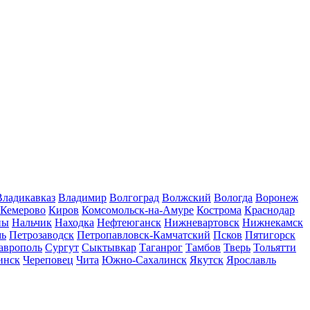
Владикавказ
Владимир
Волгоград
Волжский
Вологда
Воронеж
Кемерово
Киров
Комсомольск-на-Амуре
Кострома
Краснодар
ны
Нальчик
Находка
Нефтеюганск
Нижневартовск
Нижнекамск
мь
Петрозаводск
Петропавловск-Камчатский
Псков
Пятигорск
аврополь
Сургут
Сыктывкар
Таганрог
Тамбов
Тверь
Тольятти
инск
Череповец
Чита
Южно-Сахалинск
Якутск
Ярославль