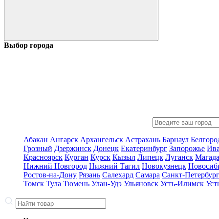
Выбор города
Абакан
Ангарск
Архангельск
Астрахань
Барнаул
Белгоро
Грозный
Дзержинск
Донецк
Екатеринбург
Запорожье
Ив
Красноярск
Курган
Курск
Кызыл
Липецк
Луганск
Магад
Нижний Новгород
Нижний Тагил
Новокузнецк
Новосиб
Ростов-на-Дону
Рязань
Салехард
Самара
Санкт-Петербур
Томск
Тула
Тюмень
Улан-Удэ
Ульяновск
Усть-Илимск
Уст