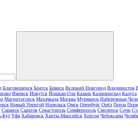
д
Благовещенск
Братск
Брянск
Великий Новгород
Владивосток
аново
Ижевск
Иркутск
Йошкар-Ола
Казань
Калининград
Калуга
ан
Магнитогорск
Махачкала
Москва
Мурманск
Набережные Чел
ирск
Новый Уренгой
Норильск
Омск
Оренбург
Орёл
Пенза
Пер
г
Саранск
Саратов
Севастополь
Симферополь
Смоленск
Сочи
Ст
ь-Кут
Уфа
Хабаровск
Ханты-Мансийск
Херсон
Чебоксары
Челяб