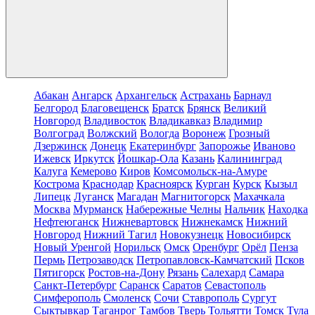
Абакан
Ангарск
Архангельск
Астрахань
Барнаул
Белгород
Благовещенск
Братск
Брянск
Великий
Новгород
Владивосток
Владикавказ
Владимир
Волгоград
Волжский
Вологда
Воронеж
Грозный
Дзержинск
Донецк
Екатеринбург
Запорожье
Иваново
Ижевск
Иркутск
Йошкар-Ола
Казань
Калининград
Калуга
Кемерово
Киров
Комсомольск-на-Амуре
Кострома
Краснодар
Красноярск
Курган
Курск
Кызыл
Липецк
Луганск
Магадан
Магнитогорск
Махачкала
Москва
Мурманск
Набережные Челны
Нальчик
Находка
Нефтеюганск
Нижневартовск
Нижнекамск
Нижний
Новгород
Нижний Тагил
Новокузнецк
Новосибирск
Новый Уренгой
Норильск
Омск
Оренбург
Орёл
Пенза
Пермь
Петрозаводск
Петропавловск-Камчатский
Псков
Пятигорск
Ростов-на-Дону
Рязань
Салехард
Самара
Санкт-Петербург
Саранск
Саратов
Севастополь
Симферополь
Смоленск
Сочи
Ставрополь
Сургут
Сыктывкар
Таганрог
Тамбов
Тверь
Тольятти
Томск
Тула