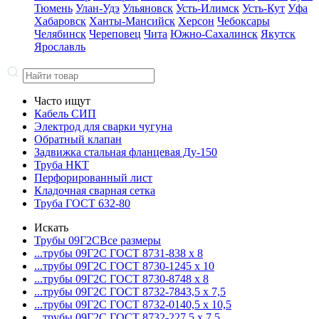
Тюмень
Улан-Удэ
Ульяновск
Усть-Илимск
Усть-Кут
Уфа
Хабаровск
Ханты-Мансийск
Херсон
Чебоксары
Челябинск
Череповец
Чита
Южно-Сахалинск
Якутск
Ярославль
Часто ищут
Кабель СИП
Электрод для сварки чугуна
Обратный клапан
Задвижка стальная фланцевая Ду-150
Труба НКТ
Перфорированный лист
Кладочная сварная сетка
Труба ГОСТ 632-80
Искать
Трубы 09Г2С
Все размеры
...трубы 09Г2С ГОСТ 8731-8
38 x 8
...трубы 09Г2С ГОСТ 8730-12
45 x 10
...трубы 09Г2С ГОСТ 8730-87
48 x 8
...трубы 09Г2С ГОСТ 8732-78
43,5 x 7,5
...трубы 09Г2С ГОСТ 8732-01
40,5 x 10,5
...трубы 09Г2С ГОСТ 8732-22
7,5 x 7,5